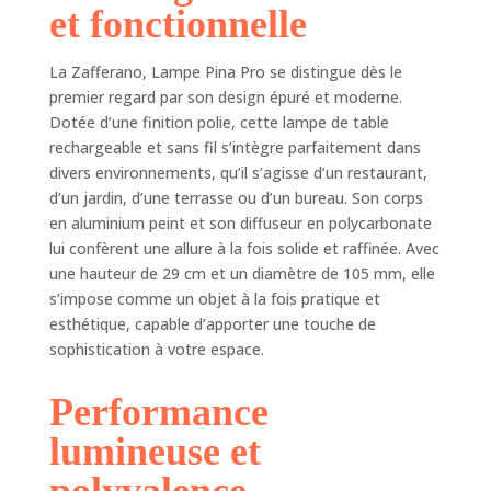
cm
et fonctionnelle
vous pouvez
facilement allumer/
éteindre la lampe
La Zafferano, Lampe Pina Pro se distingue dès le
et ajuster
premier regard par son design épuré et moderne.
l'intensité
Dotée d’une finition polie, cette lampe de table
lumineuse
rechargeable et sans fil s’intègre parfaitement dans
BATTERIE
divers environnements, qu’il s’agisse d’un restaurant,
RECHARGEABLE ET
d’un jardin, d’une terrasse ou d’un bureau. Son corps
REMPLAÇABLE:
en aluminium peint et son diffuseur en polycarbonate
Recharger la lampe
lui confèrent une allure à la fois solide et raffinée. Avec
Pina Pro est très
une hauteur de 29 cm et un diamètre de 105 mm, elle
simple, il suffit de
la poser sur la base
s’impose comme un objet à la fois pratique et
de recharge à
esthétique, capable d’apporter une touche de
contact.
sophistication à votre espace.
L'autonomie de la
batterie est d'au
Performance
moins 12 heures, le
temps de recharge
lumineuse et
à 1A est de 6/7
polyvalence
heures