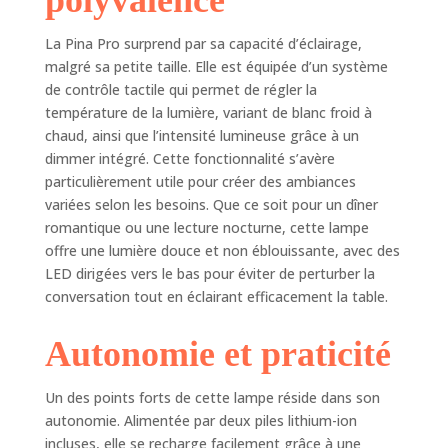
AUTONOMIE
CONTRÔLÉE: Grâce
La Pina Pro surprend par sa capacité d’éclairage,
au système de
malgré sa petite taille. Elle est équipée d’un système
contrôle, la lampe
de contrôle tactile qui permet de régler la
surveille et signale
température de la lumière, variant de blanc froid à
l'autonomie
chaud, ainsi que l’intensité lumineuse grâce à un
restante de la
dimmer intégré. Cette fonctionnalité s’avère
batterie,
permettant
particulièrement utile pour créer des ambiances
d'optimiser les
variées selon les besoins. Que ce soit pour un dîner
recharges et
romantique ou une lecture nocturne, cette lampe
garantissant une
offre une lumière douce et non éblouissante, avec des
utilisation toujours
LED dirigées vers le bas pour éviter de perturber la
correcte et sûre
conversation tout en éclairant efficacement la table.
contre les
surcharges
Autonomie et praticité
EMBELLISSEZ VOS
MOMENTS
INTÉRIEURS :
Un des points forts de cette lampe réside dans son
Choisissez Pina Pro
autonomie. Alimentée par deux piles lithium-ion
pour profiter d'une
incluses, elle se recharge facilement grâce à une