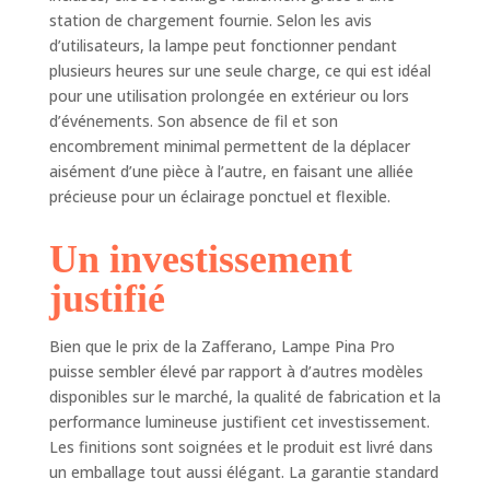
soirée entre amis,
station de chargement fournie. Selon les avis
d'un dîner ou de la
d’utilisateurs, la lampe peut fonctionner pendant
lecture d'un bon
plusieurs heures sur une seule charge, ce qui est idéal
livre. L'application
pour une utilisation prolongée en extérieur ou lors
de la feuille de
couleur argent rend
d’événements. Son absence de fil et son
la lampe sans fil
encombrement minimal permettent de la déplacer
encore plus
aisément d’une pièce à l’autre, en faisant une alliée
précieux
précieuse pour un éclairage ponctuel et flexible.
ENTRETIEN :
Compte tenu de la
Un investissement
qualité et de la
délicatesse de la
justifié
finition des feuilles
de métal, nous
Bien que le prix de la Zafferano, Lampe Pina Pro
recommandons
puisse sembler élevé par rapport à d’autres modèles
d'apporter un soin
particulier à
disponibles sur le marché, la qualité de fabrication et la
l'entretien des
performance lumineuse justifient cet investissement.
lampes afin d'éviter
Les finitions sont soignées et le produit est livré dans
l'abrasion de la
un emballage tout aussi élégant. La garantie standard
surface et