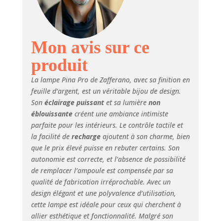
Recharger la lampe
Pina Pro est très
simple, il suffit de
la poser sur la base
de recharge à
Mon avis sur ce
contact.
produit
L'autonomie de la
batterie est d'au
La lampe Pina Pro de Zafferano, avec sa finition en
moins 12 heures, le
feuille d’argent, est un véritable bijou de design.
temps de recharge
Son
éclairage puissant
et sa lumière
non
à 1A est de 6/7
éblouissante
créent une ambiance intimiste
heures
AUTONOMIE
parfaite pour les intérieurs. Le contrôle tactile et
CONTRÔLÉE: Grâce
la facilité de
recharge
ajoutent à son charme, bien
au système de
que le prix élevé puisse en rebuter certains. Son
contrôle, la lampe
autonomie est correcte, et l’absence de possibilité
surveille et signale
de remplacer l’ampoule est compensée par sa
l'autonomie
qualité de fabrication irréprochable. Avec un
restante de la
design élégant et une polyvalence d’utilisation,
batterie,
cette lampe est idéale pour ceux qui cherchent à
permettant
allier esthétique et fonctionnalité. Malgré son
d'optimiser les