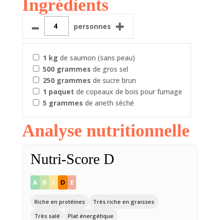
Ingrédients
–
+
personnes
1
kg
de saumon (sans peau)
500
grammes
de gros sel
250
grammes
de sucre brun
1
paquet
de copeaux de bois pour fumage
5
grammes
de aneth séché
Analyse nutritionnelle
Nutri-Score D
A
B
C
D
E
Riche en protéines
Très riche en graisses
Très salé
Plat énergétique