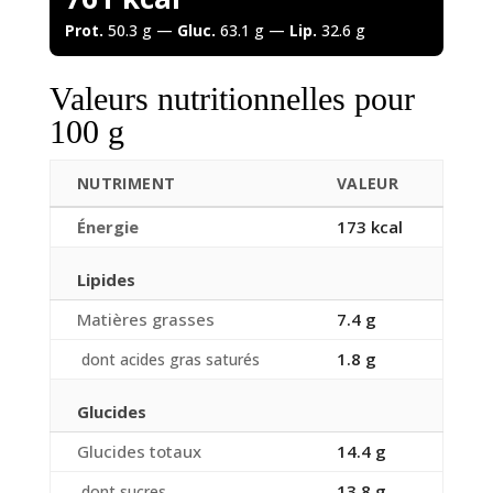
Prot.
50.3 g —
Gluc.
63.1 g —
Lip.
32.6 g
Valeurs nutritionnelles pour
100 g
NUTRIMENT
VALEUR
Énergie
173 kcal
Lipides
Matières grasses
7.4 g
1.8 g
dont acides gras saturés
Glucides
Glucides totaux
14.4 g
13.8 g
dont sucres