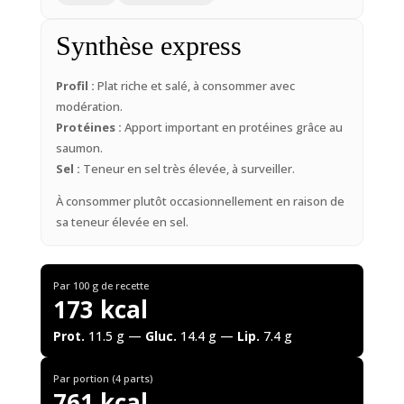
Synthèse express
Profil :
Plat riche et salé, à consommer avec
modération.
Protéines :
Apport important en protéines grâce au
saumon.
Sel :
Teneur en sel très élevée, à surveiller.
À consommer plutôt occasionnellement en raison de
sa teneur élevée en sel.
Par 100 g de recette
173 kcal
Prot.
11.5 g —
Gluc.
14.4 g —
Lip.
7.4 g
Par portion (4 parts)
761 kcal