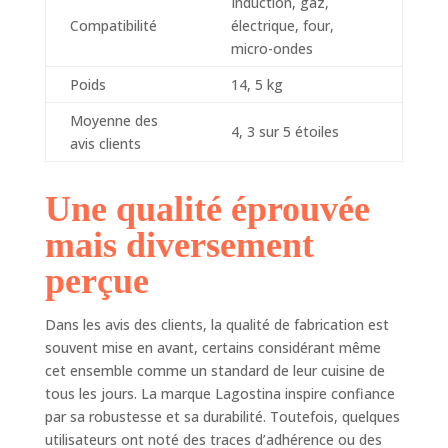
Induction, gaz,
nettoyer, aspect
Compatibilité
électrique, four,
poli à l'extérieur et
micro-ondes
satiné à l'intérieur.
Lavable au lave-
Poids
14, 5 kg
vaisselle. Garantie
de 10 ans
Moyenne des
4, 3 sur 5 étoiles
avis clients
Une qualité éprouvée
mais diversement
perçue
Dans les avis des clients, la qualité de fabrication est
souvent mise en avant, certains considérant même
cet ensemble comme un standard de leur cuisine de
tous les jours. La marque Lagostina inspire confiance
par sa robustesse et sa durabilité. Toutefois, quelques
utilisateurs ont noté des traces d’adhérence ou des