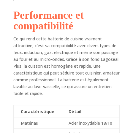
couches d'acier
permet une
Performance et
diffusion homogène
compatibilité
de la chaleur ;
convient à toutes
les plaques de
Ce qui rend cette batterie de cuisine vraiment
cuisson, y compris
attractive, c’est sa compatibilité avec divers types de
l'induction, et au
feux: induction, gaz, électrique et même son passage
four jusqu'à 250° C
au four et au micro-ondes. Grâce à son fond Lagoseal
POIGNÉES LARGES :
Plus, la cuisson est homogène et rapide, une
les ustensiles du set
caractéristique qui peut séduire tout cuisinier, amateur
Sfiziosa ont des
comme professionnel. La batterie est également
poignées soudées
larges, conçues par
lavable au lave-vaisselle, ce qui assure un entretien
des professionnels,
facile et rapide.
pour une prise en
main sûre lors de la
cuisson ou du
Caractéristique
Détail
service à table
Matériau
Acier inoxydable 18/10
CARACTÉRISTIQUES
: Élégant, simple à