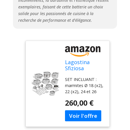
inconvénients, la durabilité et l’esthétique restent
service à table
exemplaires, faisant de cette batterie un choix
CARACTÉRISTIQUES
solide pour les passionnés de cuisine à la
: Élégant, simple à
recherche de performance et d’élégance.
nettoyer, aspect
poli à l'extérieur et
satiné à l'intérieur.
Lavable au lave-
vaisselle. Garantie
de 10 ans
Lagostina
Sfiziosa
Batterie
SET INCLUANT :
Cuisine en
marmites Ø 18 (x2),
Acier Inox
22 (x2), 24 et 26
18/10,
cm, faitout Ø 24
Induction, Gaz
260,00 €
cm, casserole Ø 14
et Four, 24
cm, pot à lait Ø 12
Pièces, Fond
cm, couvercles Ø
Lagoseal Plus,
14, 18 (x2), 22 (x2),
6 Marmites, 1
24 (x2) et 26 cm,
Faitouts, 1