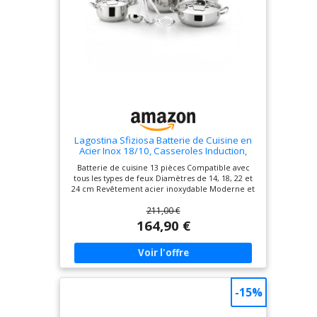
nettoyer, aspect
poli à l'extérieur et
satiné à l'intérieur.
Lavable au lave-
vaisselle. Garantie
de 10 ans
Lagostina Sfiziosa Batterie de Cuisine en
Acier Inox 18/10, Casseroles Induction,
Gaz et Four, 13 Pièces, Fond Lagoseal Plus,
Batterie de cuisine 13 pièces Compatible avec
Set avec 3 Faitouts, 2 Marmites, 1
tous les types de feux Diamètres de 14, 18, 22 et
Casserole, 4 Couvercles et 3 Ustensiles
24 cm Revêtement acier inoxydable Moderne et
élégant
211,00 €
164,90 €
-15%