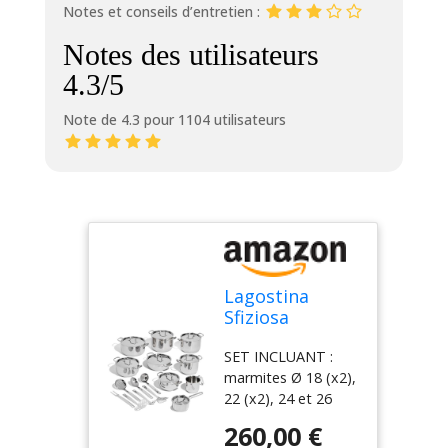
Notes et conseils d’entretien :
Notes des utilisateurs
4.3/5
Note de 4.3 pour 1104 utilisateurs
Lagostina
Sfiziosa
Batterie
SET INCLUANT :
Cuisine en
marmites Ø 18 (x2),
Acier Inox
22 (x2), 24 et 26
18/10,
cm, faitout Ø 24
Induction, Gaz
260,00 €
cm, casserole Ø 14
et Four, 24