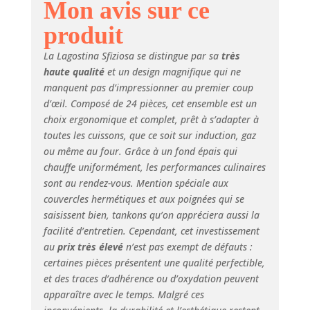
Mon avis sur ce
ET FOUR : la base
Lagoseal Plus en
produit
aluminium épais
enserrée entre deux
La Lagostina Sfiziosa se distingue par sa
très
couches d'acier
haute qualité
et un design magnifique qui ne
permet une
manquent pas d’impressionner au premier coup
diffusion homogène
d’œil. Composé de 24 pièces, cet ensemble est un
de la chaleur ;
choix ergonomique et complet, prêt à s’adapter à
convient à toutes
les plaques de
toutes les cuissons, que ce soit sur induction, gaz
cuisson, y compris
ou même au four. Grâce à un fond épais qui
l'induction, et au
chauffe uniformément, les performances culinaires
four jusqu'à 250° C
sont au rendez-vous. Mention spéciale aux
POIGNÉES LARGES :
couvercles hermétiques et aux poignées qui se
les ustensiles du set
saisissent bien, tankons qu’on appréciera aussi la
Sfiziosa ont des
facilité d’entretien. Cependant, cet investissement
poignées soudées
au
prix très élevé
n’est pas exempt de défauts :
larges, conçues par
certaines pièces présentent une qualité perfectible,
des professionnels,
et des traces d’adhérence ou d’oxydation peuvent
pour une prise en
apparaître avec le temps. Malgré ces
main sûre lors de la
cuisson ou du