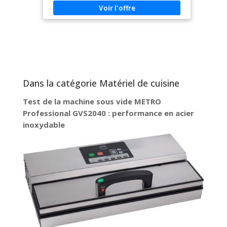
pratique pour toutes les cuisines. Polyvalent et
fonctionnel – Facile à nettoyer, design moderne
et élégant, parfait pour un usage quotidien à la
maison ou en restaurant. Parfait pour la famille
et la maison – Préparez facilement des repas
pour toute la famille, idéal aussi comme cadeau
de mariage ou d’emménagement.
Dans la catégorie Matériel de cuisine
Test de la machine sous vide METRO
Professional GVS2040 : performance en acier
inoxydable