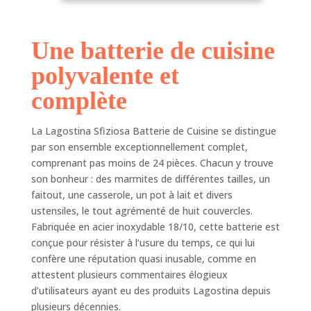
24 (x2) et 26 cm,
Faitouts, 1
louche, spatule,
Casserole, 1
cuillère, fourchette,
Pot à Lait, 8
Une batterie de cuisine
presse-purée,
Couvercles, 7
écumoire, cuillère à
Ustensiles
polyvalente et
spagetthi
BATTERIE DE
complète
CUISINE EN ACIER
INOXYDABLE :
La Lagostina Sfiziosa Batterie de Cuisine se distingue
l'ensemble Sfiziosa
par son ensemble exceptionnellement complet,
est fabriqué en acier
comprenant pas moins de 24 pièces. Chacun y trouve
inoxydable 18/10,
durable et 100%
son bonheur : des marmites de différentes tailles, un
hygiénique, avec
faitout, une casserole, un pot à lait et divers
une finition
ustensiles, le tout agrémenté de huit couvercles.
moderne et
Fabriquée en acier inoxydable 18/10, cette batterie est
élégante POUR
conçue pour résister à l’usure du temps, ce qui lui
INDUCTION, GAZ
confère une réputation quasi inusable, comme en
ET FOUR : la base
attestent plusieurs commentaires élogieux
Lagoseal Plus en
d’utilisateurs ayant eu des produits Lagostina depuis
aluminium épais
plusieurs décennies.
enserrée entre deux