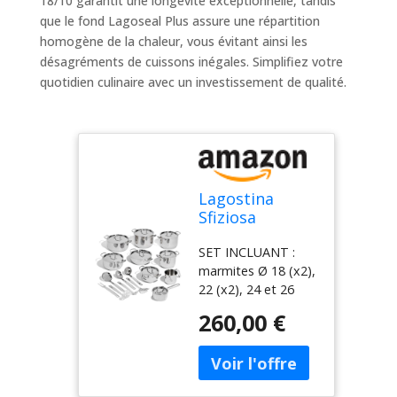
18/10 garantit une longévité exceptionnelle, tandis
que le fond Lagoseal Plus assure une répartition
homogène de la chaleur, vous évitant ainsi les
désagréments de cuissons inégales. Simplifiez votre
quotidien culinaire avec un investissement de qualité.
Lagostina
Sfiziosa
Batterie
SET INCLUANT :
Cuisine en
marmites Ø 18 (x2),
Acier Inox
22 (x2), 24 et 26
18/10,
cm, faitout Ø 24
Induction, Gaz
260,00 €
cm, casserole Ø 14
et Four, 24
cm, pot à lait Ø 12
Pièces, Fond
cm, couvercles Ø
Lagoseal Plus,
14, 18 (x2), 22 (x2),
6 Marmites, 1