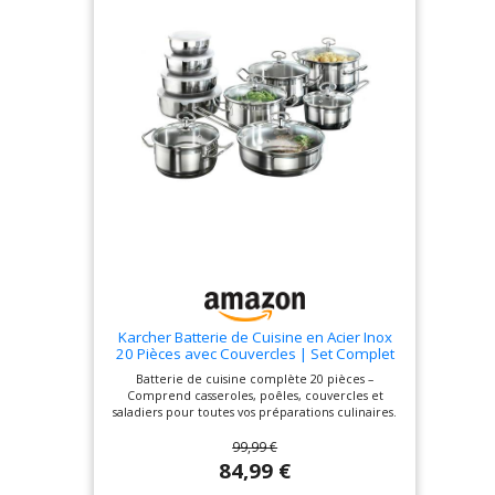
Karcher Batterie de Cuisine en Acier Inox
20 Pièces avec Couvercles | Set Complet
de Casseroles, Poêles et Saladiers pour
Batterie de cuisine complète 20 pièces –
Cuisine, Induction, Gaz et Électrique | Idéal
Comprend casseroles, poêles, couvercles et
Maison et Famille
saladiers pour toutes vos préparations culinaires.
Acier inox de haute qualité – Durable, résistant à
99,99 €
la corrosion, 100% PTFE et PFAS libre pour une
cuisine saine. Compatible tous types de feux –
84,99 €
Idéal pour induction, gaz et plaques électriques,