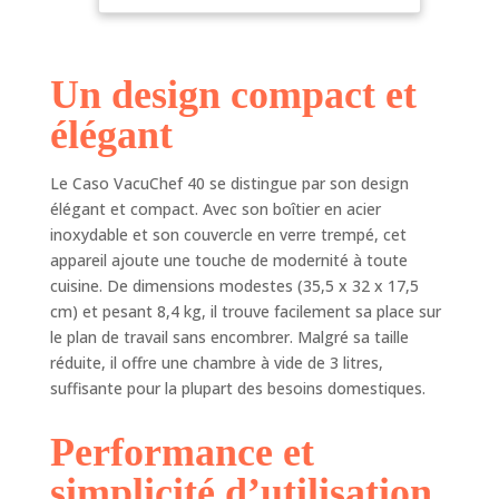
mous, secs et
et de soudure
liquides. Il dispose
réglables
d'une fonction de
Un design compact et
vide et de soudure
réglable
élégant
individuellement,
d'un temps de
soudure réglable
Le Caso VacuChef 40 se distingue par son design
manuellement et
élégant et compact. Avec son boîtier en acier
d'une fonction de
inoxydable et son couvercle en verre trempé, cet
marinage. 🌿 FOOD
appareil ajoute une touche de modernité à toute
MANAGER -
cuisine. De dimensions modestes (35,5 x 32 x 17,5
L'application
cm) et pesant 8,4 kg, il trouve facilement sa place sur
gratuite Food
le plan de travail sans encombrer. Malgré sa taille
Manager pour
réduite, il offre une chambre à vide de 3 litres,
Android et iOS
suffisante pour la plupart des besoins domestiques.
vous aide à garder
un œil sur votre
réfrigérateur. Grâce
Performance et
à la fonction de
simplicité d’utilisation
rappel, vous