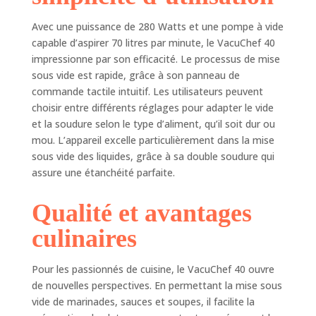
disposez en un
coup d'œil d'une
Avec une puissance de 280 Watts et une pompe à vide
liste claire des
capable d’aspirer 70 litres par minute, le VacuChef 40
aliments à
impressionne par son efficacité. Le processus de mise
consommer. Gérez
sous vide est rapide, grâce à son panneau de
vos repas et vos
commande tactile intuitif. Les utilisateurs peuvent
réserves de
choisir entre différents réglages pour adapter le vide
manière simple et
durable. 🌿
et la soudure selon le type d’aliment, qu’il soit dur ou
POLYVALENT - Le
mou. L’appareil excelle particulièrement dans la mise
système de vide
sous vide des liquides, grâce à sa double soudure qui
dispose d'une
assure une étanchéité parfaite.
pompe à vide
puissante et rapide
Qualité et avantages
à 4 pistons avec un
débit de 70 lmin. La
culinaires
chambre a une
taille de
Pour les passionnés de cuisine, le VacuChef 40 ouvre
2605x60x2605mm
de nouvelles perspectives. En permettant la mise sous
(environ 3 litres). 🌿
DESIGN - Le boîtier
vide de marinades, sauces et soupes, il facilite la
et la chambre à