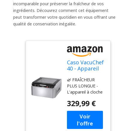
incomparable pour préserver la fraîcheur de vos
ingrédients. Découvrez comment cet équipement
peut transformer votre quotidien en vous offrant une
qualité de conservation inégalée.
Caso VacuChef
40 - Appareil
de mise sous
🌿 FRAÎCHEUR
vide à cloche
PLUS LONGUE -
en acier
L'appareil à cloche
inoxydable,
compact offre des
chambre à
329,99 €
fonctions
vide de 3L 70
polyvalentes et est
litres/minute,
idéal pour la mise
double
sous vide
soudure,
d'aliments durs,
temps de vide