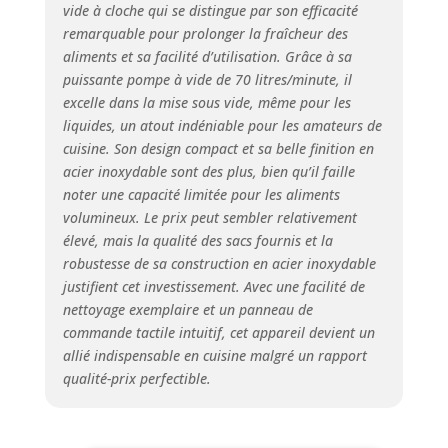
vide à cloche qui se distingue par son efficacité
liste claire des
remarquable pour prolonger la fraîcheur des
aliments à
aliments et sa facilité d’utilisation. Grâce à sa
consommer. Gérez
vos repas et vos
puissante pompe à vide de 70 litres/minute, il
réserves de
excelle dans la mise sous vide, même pour les
manière simple et
liquides, un atout indéniable pour les amateurs de
durable. 🌿
cuisine. Son design compact et sa belle finition en
POLYVALENT - Le
acier inoxydable sont des plus, bien qu’il faille
système de vide
noter une capacité limitée pour les aliments
dispose d'une
volumineux. Le prix peut sembler relativement
pompe à vide
élevé, mais la qualité des sacs fournis et la
puissante et rapide
robustesse de sa construction en acier inoxydable
à 4 pistons avec un
justifient cet investissement. Avec une facilité de
débit de 70 lmin. La
chambre a une
nettoyage exemplaire et un panneau de
taille de
commande tactile intuitif, cet appareil devient un
2605x60x2605mm
allié indispensable en cuisine malgré un rapport
(environ 3 litres). 🌿
qualité-prix perfectible.
DESIGN - Le boîtier
et la chambre à
vide sont en acier