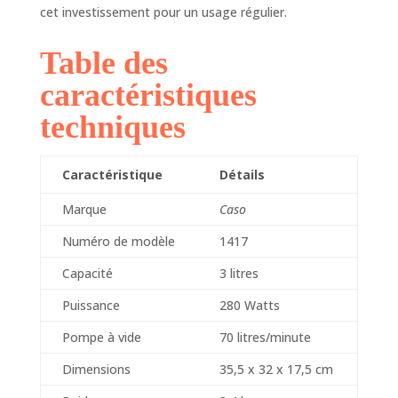
particulièrement
cet investissement pour un usage régulier.
volumineux. Grâce
au raccord de
Table des
tuyau
caractéristiques
supplémentaire, il
est également
techniques
possible de mettre
sous vide des
récipients sous vide
Caractéristique
Détails
et des sacs Vacu
ZIP (adaptateur
Marque
Caso
nécessaire).
Numéro de modèle
1417
Capacité
3 litres
Puissance
280 Watts
Pompe à vide
70 litres/minute
Dimensions
35,5 x 32 x 17,5 cm