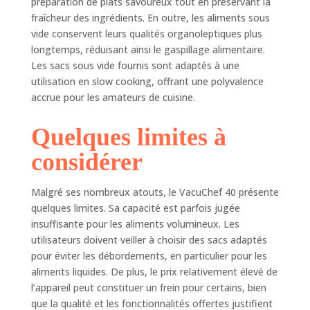
préparation de plats savoureux tout en préservant la
vide sont en acier
fraîcheur des ingrédients. En outre, les aliments sous
inoxydable de
vide conservent leurs qualités organoleptiques plus
haute qualité. Le
longtemps, réduisant ainsi le gaspillage alimentaire.
couvercle bombé
Les sacs sous vide fournis sont adaptés à une
en verre trempé
utilisation en slow cooking, offrant une polyvalence
est transparent et
accrue pour les amateurs de cuisine.
très résistant. 🌿
FONCTION DE
Quelques limites à
SOUDURE - La
double soudure de
considérer
2 mm d'épaisseur
convient aux
sachets jusqu'à 30
Malgré ses nombreux atouts, le VacuChef 40 présente
cm de large et
quelques limites. Sa capacité est parfois jugée
permet également
insuffisante pour les aliments volumineux. Les
de faire le vide à
utilisateurs doivent veiller à choisir des sacs adaptés
l'extérieur de
pour éviter les débordements, en particulier pour les
l'appareil avec des
aliments liquides. De plus, le prix relativement élevé de
sachets structurés,
l’appareil peut constituer un frein pour certains, bien
idéaux pour les
que la qualité et les fonctionnalités offertes justifient
aliments