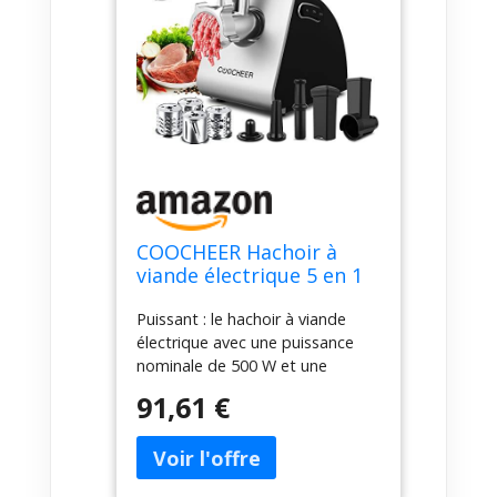
COOCHEER Hachoir à
viande électrique 5 en 1
2000W, Multifonction
Puissant : le hachoir à viande
Hachoir Électrique avec 3
électrique avec une puissance
Plaques de Broyage en
nominale de 500 W et une
Acier Inoxydable,
puissance maximale de 2000 W,
Accessoires Kubbe
91,61 €
le moteur et les accessoires de
Saucisses Biscuits pour
qualité fonctionnent rapidement
Viande Légumes
et efficacement pour des
résultats optimaux.