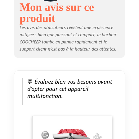
dangereux. Nettoyage facile :
Mon avis sur ce
tous les composants sont
démontables sans outils et
produit
faciles à nettoyer avec de l'eau
chaude savonneuse. (Remarque :
Les avis des utilisateurs révèlent une expérience
ne passe pas au lave-vaisselle)
mitigée : bien que puissant et compact, le hachoir
COOCHEER tombe en panne rapidement et le
support client n’est pas à la hauteur des attentes.
💬
Évaluez bien vos besoins avant
d’opter pour cet appareil
multifonction.