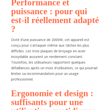
Performance et
avec de l'eau chaude savonneuse.
(Remarque : ne passe pas au lave-
puissance : pour qui
vaisselle)
est-il réellement adapté
?
Doté d’une puissance de 2000W, cet appareil est
conçu pour s’attaquer même aux tâches les plus
difficiles. Les trois plaques de broyage en acier
inoxydable assurent un rendement constant.
Toutefois, les utilisateurs rapportent quelques
défaillances après un mois d’utilisation, ce qui pourrait
limiter sa recommandation pour un usage
professionnel.
Ergonomie et design :
suffisants pour une