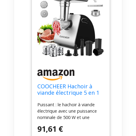
COOCHEER Hachoir à
viande électrique 5 en 1
2000W, Multifonction
Puissant : le hachoir à viande
Hachoir Électrique avec 3
électrique avec une puissance
Plaques de Broyage en
nominale de 500 W et une
Acier Inoxydable,
puissance maximale de 2000 W,
Accessoires Kubbe
91,61 €
le moteur et les accessoires de
Saucisses Biscuits pour