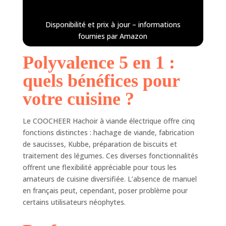
robot de cuisine multifonction
combine hachoir à viande et
mandoline, idéal pour hacher la
Disponibilité et prix à jour – informations
viande, râper les
fournies par Amazon
légumes/fruits/fromage, faire des
saucisses et former des cookies
Polyvalence 5 en 1 :
avec l'embout à pâtisserie.
Équipement professionnel : 3
quels bénéfices pour
plaques de coupe (grossière,
votre cuisine ?
moyenne, fine), 4 lames (lame
grossière/fine, lame de coupe
épaisse/fine) en acier inoxydable et
Le COOCHEER Hachoir à viande électrique offre cinq
adaptateur de fabrication de
fonctions distinctes : hachage de viande, fabrication
saucisses pour différentes tailles de
de saucisses, Kubbe, préparation de biscuits et
saucisses. Santé et sécurité : toutes
traitement des légumes. Ces diverses fonctionnalités
les pièces en contact avec les
offrent une flexibilité appréciable pour tous les
aliments sont fabriquées en acier
amateurs de cuisine diversifiée. L’absence de manuel
inoxydable de qualité alimentaire,
en français peut, cependant, poser problème pour
sans aluminium ni autres matériaux
dangereux. Nettoyage facile : tous
certains utilisateurs néophytes.
les composants sont démontables
sans outils et faciles à nettoyer