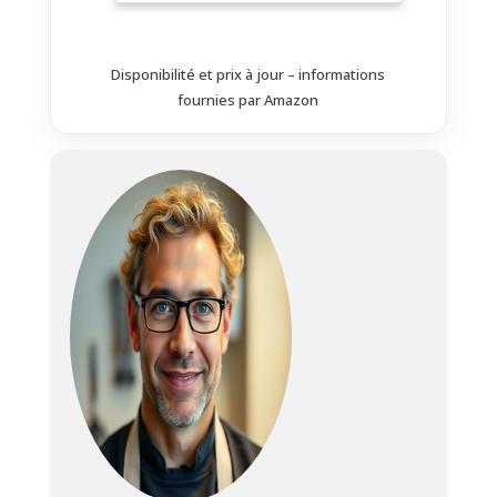
Multifonction 5 en 1 : robot de
cuisine multifonction combine
hachoir à viande et mandoline,
Disponibilité et prix à jour – informations
idéal pour hacher la viande, râper
fournies par Amazon
les légumes/fruits/fromage, faire
des saucisses et former des
cookies avec l'embout à
pâtisserie. Équipement
professionnel : 3 plaques de
coupe (grossière, moyenne,
fine), 4 lames (lame
grossière/fine, lame de coupe
épaisse/fine) en acier inoxydable
et adaptateur de fabrication de
saucisses pour différentes tailles
de saucisses. Santé et sécurité :
toutes les pièces en contact
avec les aliments sont
fabriquées en acier inoxydable
de qualité alimentaire, sans
aluminium ni autres matériaux