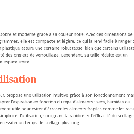
t un rouleau de 27,9 cm. Rouleau de 28 cm x 6 m
n sobre et moderne grâce à sa couleur noire. Avec des dimensions de
grammes, elle est compacte et légère, ce qui la rend facile à ranger
 plastique assure une certaine robustesse, bien que certains utilisat
té des onglets de verrouillage. Cependant, sa taille réduite est un
n espace limité.
ilisation
00C propose une utilisation intuitive grâce à son fonctionnement man
pter l’aspiration en fonction du type d’aliments : secs, humides ou
rement utile pour éviter d’écraser les aliments fragiles comme les rais
mplicité d’utilisation, soulignant la rapidité et l’efficacité du scellage
cessiter un temps de scellage plus long.