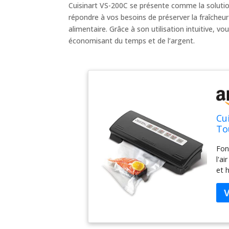
Cuisinart VS-200C se présente comme la solution
répondre à vos besoins de préserver la fraîcheur
alimentaire. Grâce à son utilisation intuitive, v
économisant du temps et de l’argent.
Cu
To
Fon
l'a
et 
typ
dél
brû
lar
d'é