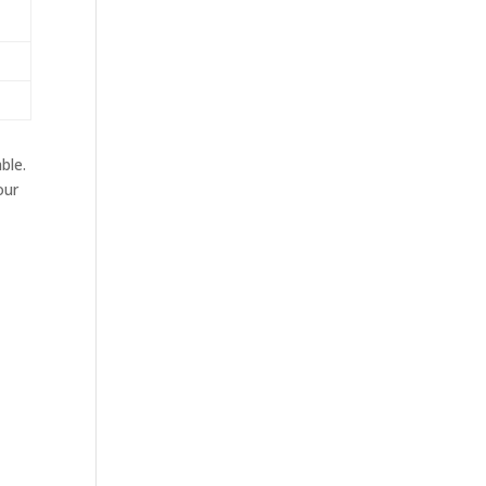
ble.
our