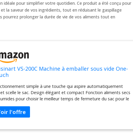
 idéale pour simplifier votre quotidien. Ce produit a été conçu pour
 et la saveur de vos ingrédients, tout en réduisant le gaspillage
ous pourrez prolonger la durée de vie de vos aliments tout en
isinart VS-200C Machine à emballer sous vide One-
uch
ctionnement simple à une touche qui aspire automatiquement
ir et scelle le sac. Design élégant et compact Fonction aliments secs
humides pour choisir le meilleur temps de fermeture du sac pour le
e spécifique d'aliments que vous fermez Fonction d'étanchéité
icate des aliments. Fournit un joint hermétique pour éviter les
lures et la détérioration du congélateur Bande d'étanchéité extra
ge pour conserver la saveur et la fraîcheur Comprend deux rouleaux
tanchéité sous vide : un rouleau de 21,8 cm. Rouleau de 22 cm x 6