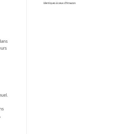
 dans
eurs
uel.
ins
,