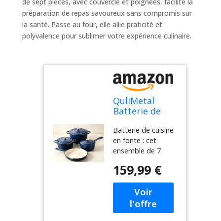
de sept pièces, avec couvercle et poignées, facilite la
préparation de repas savoureux sans compromis sur
la santé. Passe au four, elle allie praticité et
polyvalence pour sublimer votre expérience culinaire.
QuliMetal
Batterie de
cuisine
Batterie de cuisine
antiadhésive
en fonte : cet
en fonte
ensemble de 7
émaillée 7
ustensiles de
pièces avec
159,99 €
cuisine est fabriqué
couvercle et
en fonte durable
deux poignées
qui offre une
– Batterie de
répartition et une
cuisine non
rétention
toxique –