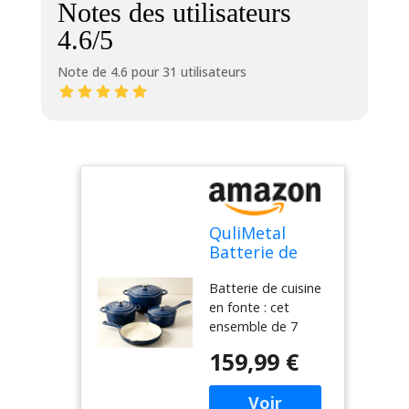
Notes des utilisateurs
4.6/5
Note de 4.6 pour 31 utilisateurs
QuliMetal
Batterie de
cuisine
Batterie de cuisine
antiadhésive
en fonte : cet
en fonte
ensemble de 7
émaillée 7
ustensiles de
pièces avec
159,99 €
cuisine est fabriqué
couvercle et
en fonte durable
deux poignées
qui offre une
– Batterie de