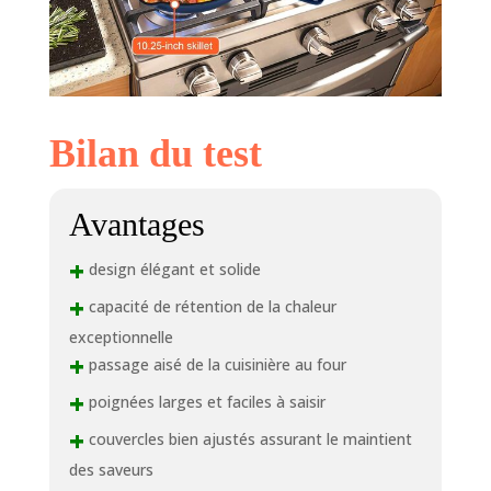
Les grandes
poignées offrent
équilibre et effet
de levier lors du
déplacement des
poêles autour de
Bilan du test
votre kitche 🔥
【Facile à cuisiner
et à nettoyer】 –
Avantages
L'intérieur en
porcelaine émaillée
+
a une finition lisse
design élégant et solide
qui minimise
+
capacité de rétention de la chaleur
l'adhérence,
favorise la
exceptionnelle
+
caramélisation et
passage aisé de la cuisinière au four
résiste aux taches.
+
poignées larges et faciles à saisir
Bien que la fonte
émaillée passe au
+
couvercles bien ajustés assurant le maintient
lave-vaisselle, le
des saveurs
lavage à la main