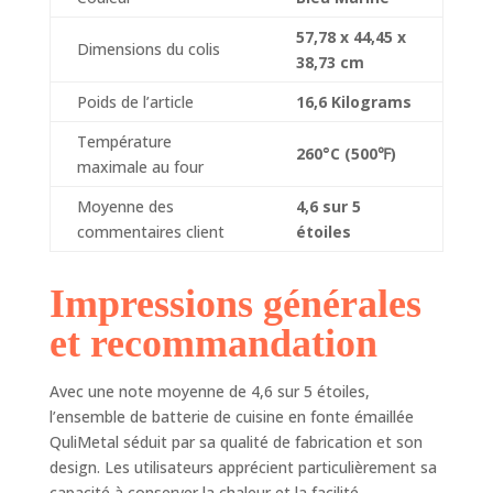
récipient en fonte a
une répartition et
57,78 x 44,45 x
Dimensions du colis
une rétention de la
38,73 cm
chaleur
supérieures,
Poids de l’article
16,6 Kilograms
chauffant
Température
uniformément sur
260°C (500℉)
tout le fond et les
maximale au four
parois latérales. Le
Moyenne des
4,6 sur 5
couvercle
commentaires client
étoiles
hermétique scelle
l'humidité pour de
délicieux rôtis,
Impressions générales
ragoûts ou un
grand lot de
et recommandation
haricots. La
structure en fonte
Avec une note moyenne de 4,6 sur 5 étoiles,
lourde permet à la
l’ensemble de batterie de cuisine en fonte émaillée
surface d'être
QuliMetal séduit par sa qualité de fabrication et son
chauffée
uniformément
design. Les utilisateurs apprécient particulièrement sa
pendant une plus
capacité à conserver la chaleur et la facilité