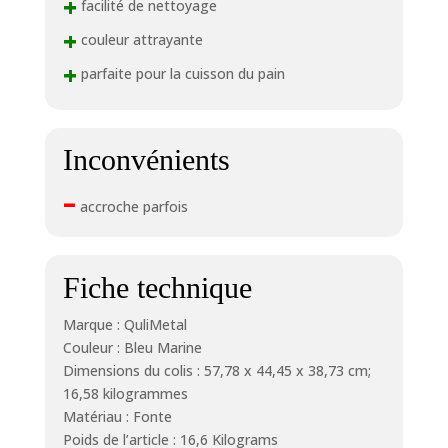
+
avec de l'eau
facilité de nettoyage
chaude savonneuse
+
couleur attrayante
et une brosse à
+
récurer en nylon est
parfaite pour la cuisson du pain
recommandé pour
garder votre
faitout en forme 🔥
【Service après-
Inconvénients
vente
professionnel】 – Si
–
accroche parfois
vous avez reçu un
ensemble de
casseroles et
poêles défectueux
Fiche technique
causé par la
livraison, n'hésitez
Marque : QuliMetal
pas à nous
Couleur : Bleu Marine
contacter. Nous
Dimensions du colis : 57,78 x 44,45 x 38,73 cm;
avons une équipe
16,58 kilogrammes
après-vente
Matériau : Fonte
professionnelle qui
Poids de l’article : 16,6 Kilograms
vous fournira la