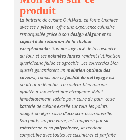
casserole de 2 l
produit
avec couvercle, 1
petit cocotte de
La batterie de cuisine QuliMetal en fonte émaillée,
2,8 l avec
avec ses
7 pièces
, offre une expérience culinaire
couvercle, 1 grand
remarquable grâce à son
design élégant
et sa
faitout de 4,8 l
capacité de rétention de la chaleur
avec couvercle 🔥
【Émail dur】 :
exceptionnelle
. Son passage aisé de la cuisinière
doté d'un intérieur
au four et ses
poignées larges
rendent l’utilisation
et d'un extérieur
quotidienne fluide et agréable. Les couvercles bien
émaillés durs, ce
ajustés garantissent un
maintien optimal des
bel ensemble
saveurs
, tandis que la
facilité de nettoyage
est
d'ustensiles de
un atout indéniable. La couleur bleu marine
cuisine se
ajoutée à son esthétique attrayante séduit
transforme
immédiatement. Idéale pour cuire du pain, cette
facilement en
batterie de cuisine excelle sur tous les points,
ustensiles de
malgré un léger souci d’accroche occasionnelle.
service. Le
revêtement en
Son poids, un peu élevé, est compensé par sa
émail est durable
robustesse
et sa
polyvalence
, la rendant
et résiste aux
compatible avec toutes les cuisinières et parfaite