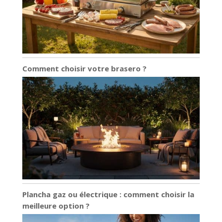
et une brosse à
récurer en nylon est
recommandé pour
garder votre
faitout en forme 🔥
【Service après-
Comment choisir votre brasero ?
vente
professionnel】 – Si
vous avez reçu un
ensemble de
casseroles et
poêles défectueux
causé par la
livraison, n'hésitez
pas à nous
contacter. Nous
avons une équipe
après-vente
Plancha gaz ou électrique : comment choisir la
professionnelle qui
meilleure option ?
vous fournira la
solution la plus