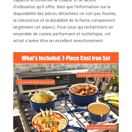
longue période, les
d’utilisation qu’il offre. Bien que l’information sur la
aliments ne sont
disponibilité des pièces détachées ne soit pas fournie,
pas faciles à
la robustesse et la durabilité de la fonte compensent
refroidir et ont un
largement cet aspect. Pour ceux qui recherchent un
goût chaud. Même
ensemble de cuisine performant et esthétique, cet
après avoir quitté
achat s’avère être un excellent investissement.
la source de
chauffage, il peut
rester au chaud
pendant une
longue période 🔥
【Conception
soignée】 – Le
design élégant est
soutenu par de
larges poignées
robustes et un
bouton en acier
inoxydable sur le
couvercle pour une
manipulation facile.