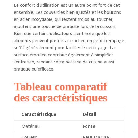
sauter, saisir, cuire
Le confort d’utilisation est un autre point fort de cet
lentement, ragoût,
ensemble. Les couvercles bien ajustés et les boutons
braiser, bouillir,
en acier inoxydable, qui restent froids au toucher,
frire, rôtir, griller et
ajoutent une touche de praticité lors de la cuisson.
cuire De plus, il
Bien que certains utilisateurs aient noté que les
passe au four
aliments peuvent parfois accrocher, un petit trempage
jusqu'à 260 °C,
suffit généralement pour faciliter le nettoyage. La
offrant une gamme
surface émaillée contribue également à simplifier
exceptionnelle
d'options de
l’entretien, rendant cette batterie de cuisine aussi
cuisson. Du ragoût
pratique qu’efficace.
et de l'ébullition à
la rôtissage et à la
Tableau comparatif
friture, cette
batterie de cuisine
des caractéristiques
unique fait tout ce
qu'il faut 🔥
【Rétention de la
Caractéristique
Détail
chaleur et
Matériau
Fonte
chauffage
uniforme】 : le
Couleur
Bleu Marine