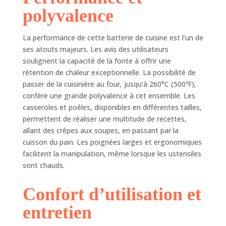
2,8 l avec
polyvalence
couvercle, 1 grand
faitout de 4,8 l
La performance de cette batterie de cuisine est l’un de
avec couvercle 🔥
ses atouts majeurs. Les avis des utilisateurs
【Émail dur】 :
soulignent la capacité de la fonte à offrir une
doté d'un intérieur
rétention de chaleur exceptionnelle. La possibilité de
et d'un extérieur
émaillés durs, ce
passer de la cuisinière au four, jusqu’à 260°C (500℉),
bel ensemble
confère une grande polyvalence à cet ensemble. Les
d'ustensiles de
casseroles et poêles, disponibles en différentes tailles,
cuisine se
permettent de réaliser une multitude de recettes,
transforme
allant des crêpes aux soupes, en passant par la
facilement en
cuisson du pain. Les poignées larges et ergonomiques
ustensiles de
facilitent la manipulation, même lorsque les ustensiles
service. Le
sont chauds.
revêtement en
émail est durable
Confort d’utilisation et
et résiste aux
éclats et aux
entretien
rayures. Vous
permet de frire et