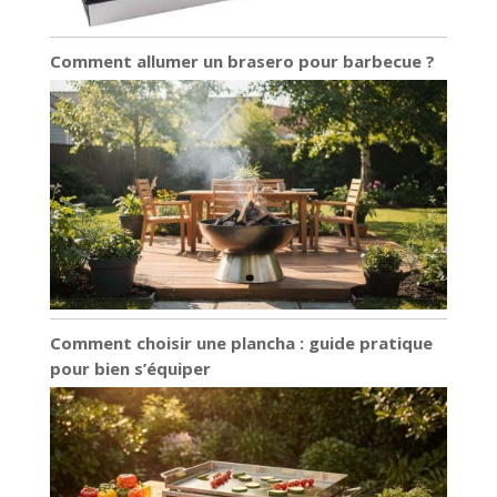
poignées offrent
équilibre et effet
de levier lors du
Comment allumer un brasero pour barbecue ?
déplacement des
poêles autour de
votre kitche 🔥
【Facile à cuisiner
et à nettoyer】 –
L'intérieur en
porcelaine émaillée
a une finition lisse
qui minimise
l'adhérence,
favorise la
caramélisation et
Comment choisir une plancha : guide pratique
résiste aux taches.
pour bien s’équiper
Bien que la fonte
émaillée passe au
lave-vaisselle, le
lavage à la main
avec de l'eau
chaude savonneuse