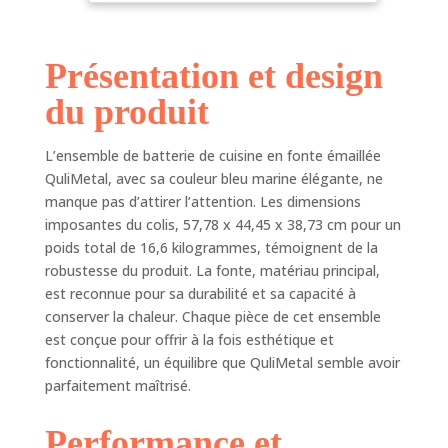
supérieures de la
Passe au four
chaleur, de sorte
et compatible
que vos aliments
avec toutes les
Présentation et design
cuisent
cuisinières,
uniformément.
bleu
du produit
Notre ensemble de
casseroles et
poêles donne non
L’ensemble de batterie de cuisine en fonte émaillée
seulement une
QuliMetal, avec sa couleur bleu marine élégante, ne
belle apparence à
manque pas d’attirer l’attention. Les dimensions
votre cuisine, mais
imposantes du colis, 57,78 x 44,45 x 38,73 cm pour un
est un classique en
poids total de 16,6 kilogrammes, témoignent de la
fonte émaillée,
robustesse du produit. La fonte, matériau principal,
idéal pour préparer
est reconnue pour sa durabilité et sa capacité à
et servir des repas
conserver la chaleur. Chaque pièce de cet ensemble
mémorables. 🔥
est conçue pour offrir à la fois esthétique et
【Contenu de
l'emballage?】- 1
fonctionnalité, un équilibre que QuliMetal semble avoir
poêle de 26 cm, 1
parfaitement maîtrisé.
casserole de 2 l
avec couvercle, 1
Performance et
petit cocotte de