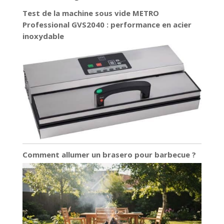
quotidien.Par exemple : la course à pied, le
fitness, le sport, le yoga, la danse, le vélo, la
Test de la machine sous vide METRO
randonnée, l'équitation, le travail, les voyages, le
Professional GVS2040 : performance en acier
shopping et d'autres activités d'intérieur et
d'extérieur.
inoxydable
Comment allumer un brasero pour barbecue ?