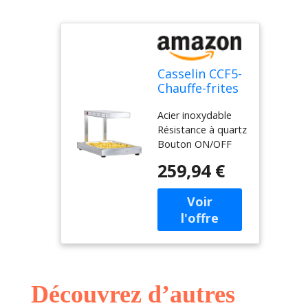
Casselin CCF5-
Chauffe-frites
GN 1/1 Quartz
Acier inoxydable
Résistance à quartz
Bouton ON/OFF
Bac GN 1/1
259,94 €
amovible,
profondeur 65 mm
Plaque perforée
amovible Puissance
: 850 W / 230 V
Dimensions : L 335
x P 565 x H 505
mm Poids : 7,10 Kg
Découvrez d’autres