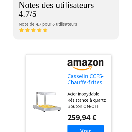
Notes des utilisateurs
4.7/5
Note de 4.7 pour 6 utilisateurs
Casselin CCF5-
Chauffe-frites
GN 1/1 Quartz
Acier inoxydable
Résistance à quartz
Bouton ON/OFF
Bac GN 1/1
259,94 €
amovible,
profondeur 65 mm
Plaque perforée