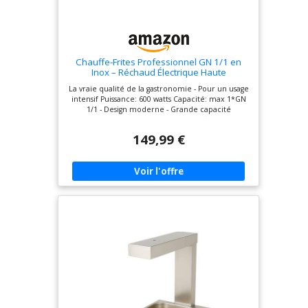
Chauffe-Frites Professionnel GN 1/1 en
Inox – Réchaud Électrique Haute
Performance pour Maintien au Chaud –
La vraie qualité de la gastronomie - Pour un usage
Idéal Frites, Snacks et Restauration Rapide
intensif Puissance: 600 watts Capacité: max 1*GN
– Equipementpro (CW-1/1)
1/1 - Design moderne - Grande capacité
Nettoyage Facile - Temps de chauffe court -
Stabilité optimale - Contrôle automatique de la
149,99 €
température Dimensions de l'appareil: environ
565 x 340 x 445 mm - Poids: 6 Kg