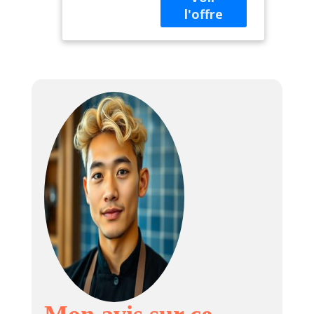
amovible Puissance
: 850 W / 230 V
Dimensions : L 335
x P 565 x H 505
mm Poids : 7,10 Kg