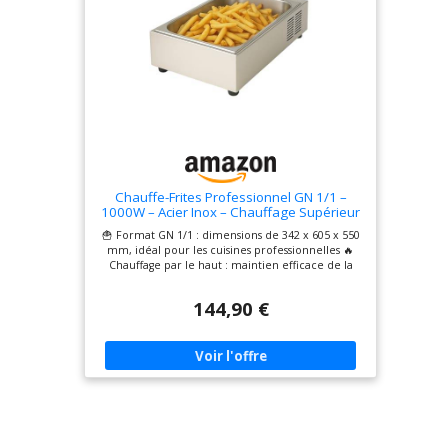
Chauffe-Frites Professionnel GN 1/1 –
1000W – Acier Inox – Chauffage Supérieur
– Bac Fixe – 342x605x550 mm
🍟 Format GN 1/1 : dimensions de 342 x 605 x 550
mm, idéal pour les cuisines professionnelles 🔥
Chauffage par le haut : maintien efficace de la
chaleur pour conserver la texture croustillante
des frites 💡 Puissance de 1000W : performance
144,90 €
optimale avec montée en température rapide 🛡️
Structure en acier inoxydable : durable,
hygiénique et facile à entretenir ⚡ Alimentation
monophasée 230V : compatible avec les
installations standards