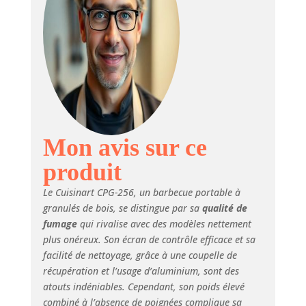
partout.
Technologie
avancée au feu de
bois : avec une
large plage de
température de
82,2 °C à 260 °C, la
commande
numérique ajoute
automatiquement
Mon avis sur ce
des granulés selon
produit
les besoins pour
réguler la
Le Cuisinart CPG-256, un barbecue portable à
température.
granulés de bois, se distingue par sa
qualité de
Contrôleur
fumage
qui rivalise avec des modèles nettement
numérique :
plus onéreux. Son écran de contrôle efficace et sa
allumage
électronique à
facilité de nettoyage, grâce à une coupelle de
démarrage
récupération et l’usage d’aluminium, sont des
automatique,
atouts indéniables. Cependant, son poids élevé
contrôle numérique
combiné à l’absence de poignées complique sa