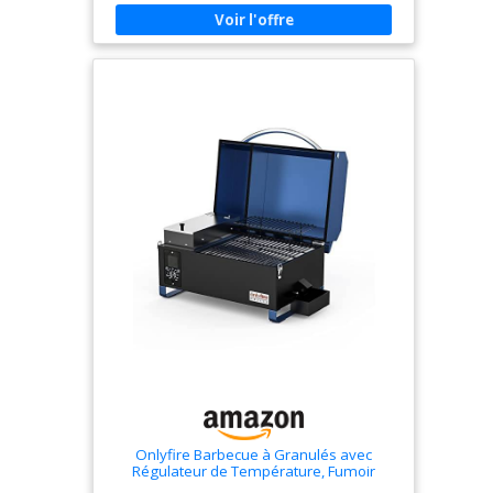
régulateur de température, un compartiment à
granulés séparé, un cendrier, une grille de
réchauffage, une grille de cuisson et un couvercle
de barbecue sont inclus, vous pouvez donc
commencer à utiliser le barbecue dès son
arrivée. Contrôle de la température: le contrôle
de la température vous permet de prolonger le
temps de combustion pour une cuisson lente à
basse température, ou d'augmenter la chaleur et
de profiter des délicieuses saveurs du barbecue.
Capacité de la chambre à combustible: le côté
gauche de la chambre à granulés peut contenir
jusqu'à 1,8 kg de granulés.
Onlyfire Barbecue à Granulés avec
Régulateur de Température, Fumoir
Compact en Inox avec Grille de