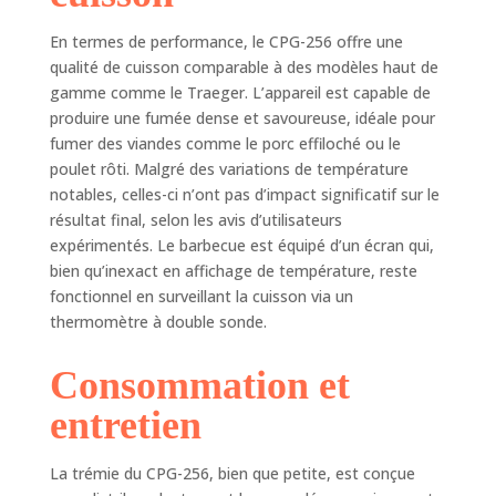
Contrôleur
numérique :
En termes de performance, le CPG-256 offre une
allumage
qualité de cuisson comparable à des modèles haut de
électronique à
gamme comme le Traeger. L’appareil est capable de
démarrage
produire une fumée dense et savoureuse, idéale pour
automatique,
fumer des viandes comme le porc effiloché ou le
contrôle numérique
poulet rôti. Malgré des variations de température
de la température
notables, celles-ci n’ont pas d’impact significatif sur le
automatique et
résultat final, selon les avis d’utilisateurs
affichage de la
expérimentés. Le barbecue est équipé d’un écran qui,
température LED
bien qu’inexact en affichage de température, reste
en temps réel.
fonctionnel en surveillant la cuisson via un
thermomètre à double sonde.
Consommation et
entretien
La trémie du CPG-256, bien que petite, est conçue