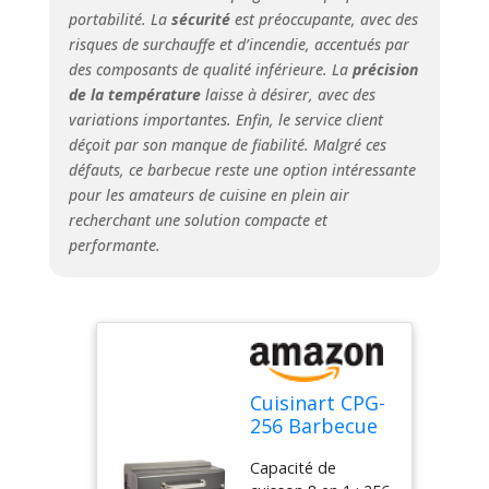
de la température
portabilité. La
sécurité
est préoccupante, avec des
automatique et
risques de surchauffe et d’incendie, accentués par
affichage de la
des composants de qualité inférieure. La
précision
température LED
de la température
laisse à désirer, avec des
en temps réel.
variations importantes. Enfin, le service client
déçoit par son manque de fiabilité. Malgré ces
défauts, ce barbecue reste une option intéressante
pour les amateurs de cuisine en plein air
recherchant une solution compacte et
performante.
Cuisinart CPG-
256 Barbecue
portable à
Capacité de
granulés de