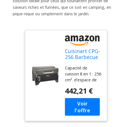
solution idéale pour ceux qui souhaitent profiter de
saveurs riches et fumées, que ce soit en camping, en
pique-nique ou simplement dans le jardin.
Cuisinart CPG-
256 Barbecue
portable à
Capacité de
granulés de
cuisson 8 en 1 : 256
bois et fumoir,
cm². d'espace de
noir et gris
cuisson, avec une
foncé
442,21 €
zone de saisie
intégrée qui élargit
vos capacités de
cuisson : fumée,
barbecue, grill,
rôtir, braiser, cuire