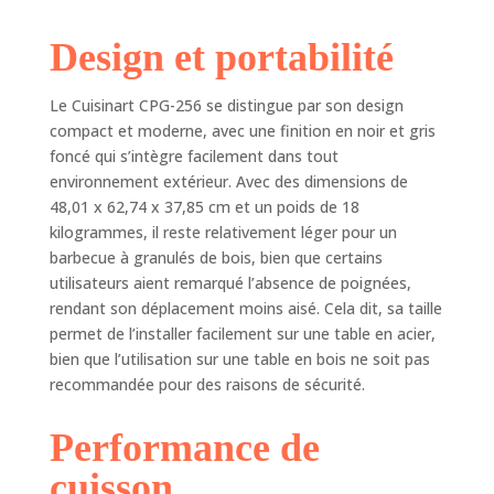
et griller au char.
Design portable :
Design et portabilité
poids léger de 20,4
kg, 61 x 45,7 x 38,1
cm, et le couvercle
Le Cuisinart CPG-256 se distingue par son design
verrouillable avec
compact et moderne, avec une finition en noir et gris
poignée le rend
foncé qui s’intègre facilement dans tout
facile à emporter
environnement extérieur. Avec des dimensions de
partout.
48,01 x 62,74 x 37,85 cm et un poids de 18
Technologie
kilogrammes, il reste relativement léger pour un
avancée au feu de
bois : avec une
barbecue à granulés de bois, bien que certains
large plage de
utilisateurs aient remarqué l’absence de poignées,
température de
rendant son déplacement moins aisé. Cela dit, sa taille
82,2 °C à 260 °C, la
permet de l’installer facilement sur une table en acier,
commande
bien que l’utilisation sur une table en bois ne soit pas
numérique ajoute
recommandée pour des raisons de sécurité.
automatiquement
des granulés selon
Performance de
les besoins pour
réguler la
cuisson
température.