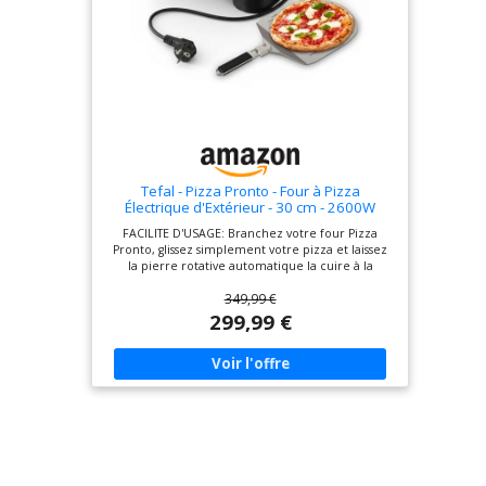
Tefal - Pizza Pronto - Four à Pizza
Électrique d'Extérieur - 30 cm - 2600W
FACILITE D'USAGE: Branchez votre four Pizza
Pronto, glissez simplement votre pizza et laissez
la pierre rotative automatique la cuire à la
perfection PIZZAS AUTHENTIQUES A LA MAISON:
349,99 €
Jusqu'à 400 °C et une double zone de chauffe
pour obtenir de délicieuses pizzas comme au
299,99 €
restaurant CUISSON ULTRA RAPIDE: Vos pizzas en
moins de 3 minutes pour enchaîner les cuissons
et partager de délicieuses pizza party en famille
ou entre amis DES PIZZAS... ET BIEN PLUS: Les 4
niveaux de température (de 250 à 400 °C)
permettent une grande variété de recettes :
pizzas du monde, foccacias, pitas, pains, tartes,
cookies... Découvrez toutes les possibilités sur
l'application de recettes gratuites MyTefal PELLE A
PIZZA INCLUSE: Pelle à pizza en acier inoxydable