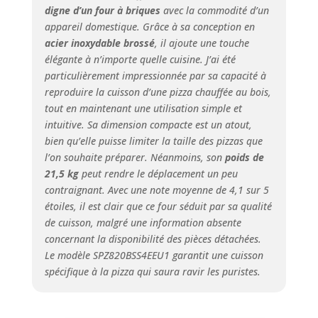
pizzas au feu de
digne d’un four à briques
avec la commodité d’un
bois, , à la poêle,
appareil domestique. Grâce à sa conception en
minces et
acier inoxydable brossé
, il ajoute une touche
croustillantes, et
élégante à n’importe quelle cuisine. J’ai été
surgelées pour une
particulièrement impressionnée par sa capacité à
variété de délices
reproduire la cuisson d’une pizza chauffée au bois,
maison Contrôle du
tout en maintenant une utilisation simple et
mode manuel :
intuitive. Sa dimension compacte est un atout,
Personnalisez votre
bien qu’elle puisse limiter la taille des pizzas que
expérience de la
l’on souhaite préparer. Néanmoins, son
poids de
pizza grâce au
21,5 kg
peut rendre le déplacement un peu
mode manuel, en
réglant les
contraignant. Avec une note moyenne de 4,1 sur 5
températures et
étoiles, il est clair que ce four séduit par sa qualité
les éléments
de cuisson, malgré une information absente
chauffants pour
concernant la disponibilité des pièces détachées.
des résultats
Le modèle SPZ820BSS4EEU1 garantit une cuisson
personnalisés
spécifique à la pizza qui saura ravir les puristes.