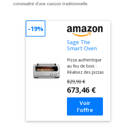
convivialité d’une cuisson traditionnelle.
-19%
Sage The
Smart Oven
Pizzaiolo, Acier
Pizza authentique
Inoxydable
au feu de bois :
Brossé
Réalisez des pizzas
au feu de bois à la
829,90 €
maison avec le
673,46 €
Smart Oven
Pizzaiolo, qui
atteint 400°C en
seulement 2
minutes Précision
de l'Element iQ : Le
système innovant