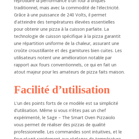
fonctions
reproduire la performance d’un four à briques
préréglées pour les
traditionnel, mais avec la commodité de l’électricité.
pizzas au feu de
Grâce à une puissance de 240 Volts, il permet
bois, , à la poêle,
d’atteindre des températures élevées essentielles
minces et
pour obtenir une pizza à la cuisson parfaite. La
croustillantes, et
technologie de cuisson spécifique à la pizza garantit
surgelées pour une
une répartition uniforme de la chaleur, assurant une
variété de délices
croûte croustillante et des garnitures bien cuites. Les
maison Contrôle du
utilisateurs notent une amélioration notable par
mode manuel :
rapport aux fours conventionnels, ce qui en fait un
Personnalisez votre
atout majeur pour les amateurs de pizza faits maison.
expérience de la
pizza grâce au
mode manuel, en
Facilité d’utilisation
réglant les
températures et
L’un des points forts de ce modèle est sa simplicité
les éléments
d’utilisation. Même si vous n’êtes pas un chef
chauffants pour
expérimenté, le Sage – The Smart Oven Pizzaiolo
des résultats
personnalisés
vous permet de réaliser des pizzas de qualité
professionnelle. Les commandes sont intuitives, et le
four réagit rapidement aux réglages de température