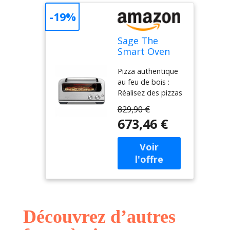
-19%
Sage The
Smart Oven
Pizzaiolo, Acier
Pizza authentique
Inoxydable
au feu de bois :
Brossé
Réalisez des pizzas
au feu de bois à la
829,90 €
maison avec le
673,46 €
Smart Oven
Pizzaiolo, qui
atteint 400°C en
seulement 2
minutes Précision
de l'Element iQ : Le
système innovant
Element iQ
Découvrez d’autres
reproduit la chaleur
conductrice,