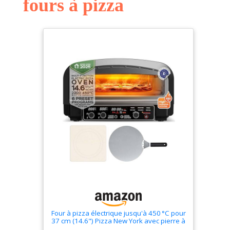
fours à pizza
rayonnante et
convective pour
des performances
de cuisson précises
Croûte en taches
de léopard : La
chaleur rayonnante
et les éléments en
instance de brevet
créent une croûte
uniforme en forme
de léopard sans
qu'il soit nécessaire
d'effectuer une
rotation Fonctions
de cuisson
polyvalentes :
Découvrez les
fonctions
préréglées pour les
Four à pizza électrique jusqu'à 450 °C pour
pizzas au feu de
37 cm (14.6") Pizza New York avec pierre à
pizza – Utilisation intérieur/extérieur –
bois, , à la poêle,