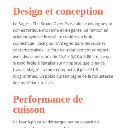
Element iQ
Design et conception
reproduit la chaleur
conductrice,
rayonnante et
Le Sage – The Smart Oven Pizzaiolo se distingue par
convective pour
son esthétique moderne et élégante. Sa finition en
des performances
acier inoxydable brossé lui confère un look
de cuisson précises
sophistiqué, idéal pour s’intégrer dans les cuisines
Croûte en taches
contemporaines. Le four est relativement compact,
de léopard : La
chaleur rayonnante
avec des dimensions de 25,4 x 5,08 x 6,86 cm, ce qui
et les éléments en
le rend facile à installer sur n’importe quel plan de
instance de brevet
travail. Malgré sa taille compacte, il pèse 21,5
créent une croûte
kilogrammes, un poids qui témoigne de la robustesse
uniforme en forme
des matériaux utilisés.
de léopard sans
qu'il soit nécessaire
Performance de
d'effectuer une
rotation Fonctions
cuisson
de cuisson
polyvalentes :
Ce four à pizza se démarque par sa capacité à
Découvrez les