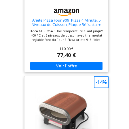
Ariete Pizza Four 909, Pizza 4 Minute, 5
Niveaux de Cuisson, Plaque Réfractaire
pour Le Réchauffage, Lames en Bois
PIZZA GUSTOSA : Une température allant jusqu'à
Incluses, Température Maximale de
400 °C et 5 niveaux de cuisson avec thermostat
400°C, 1200W, Rouge
réglable font du Four à Pizza Ariete 918 l'idéal
pour déguster la véritable pizza napolitaine
110,00 €
directement chez vous PIERRE RÉFRACTAIRE :
fabriquée dans un matériau résistant à de très
77,40 €
hautes températures, la pierre réfractaire assure
une cuisson rapide, constante et uniforme
PALETTE EN ACIER INOXYDABLE : Avec les palettes
en acier inoxydable, le mini four électrique
Ariete simplifiera vos préparations; utilisez-les
pour déplacer la pâte crue et cuite facilement 5
-14%
NIVEAUX DE CUISSON : le thermostat réglable vous
permet de cuire de délicieuses tartes salées, des
toasts, des panzerotti ou même de réchauffer les
aliments avant de les servir PRÊT EN UN SEUL
MOUVEMENT : en seulement 4 minutes, une
délicieuse pizza est prête à être dégustée ;
également adapté pour les pizzas surgelées,
prêtes en 2/3 minutes seulement