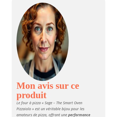
reproduit la chaleur
conductrice,
rayonnante et
convective pour
des performances
de cuisson précises
Croûte en taches
de léopard : La
chaleur rayonnante
et les éléments en
instance de brevet
créent une croûte
uniforme en forme
de léopard sans
qu'il soit nécessaire
d'effectuer une
Mon avis sur ce
rotation Fonctions
produit
de cuisson
polyvalentes :
Le four à pizza « Sage – The Smart Oven
Découvrez les
Pizzaiolo » est un véritable bijou pour les
fonctions
amateurs de pizza, offrant une
performance
préréglées pour les