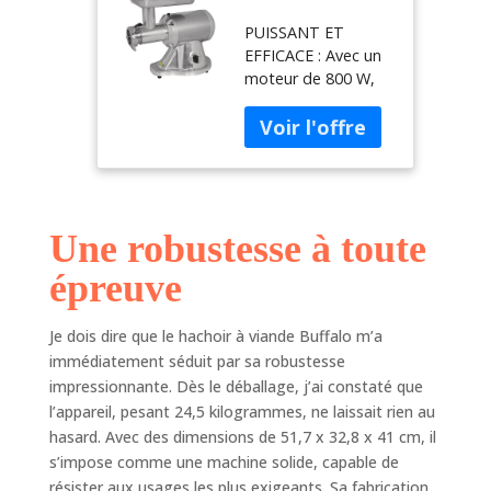
robuste de
PUISSANT ET
qualité
EFFICACE : Avec un
professionnel,
moteur de 800 W,
acier
ce hachoir à viande
inoxydable,
peut traiter jusqu'à
puissance : 250
250 kg de viande
kg/h, hachoir à
par heure, ce qui le
viande robuste,
rend parfait pour un
trémie en acier
usage commercial
inoxydable,
Une robustesse à toute
SÛR ET FIABLE :
fourni avec des
Doté d'un
disques de
épreuve
interrupteur
hachage, CD400
marche/arrêt
étanche et d'une
Je dois dire que le hachoir à viande Buffalo m’a
protection contre
immédiatement séduit par sa robustesse
les surcharges, ce
impressionnante. Dès le déballage, j’ai constaté que
hachoir donne la
l’appareil, pesant 24,5 kilogrammes, ne laissait rien au
priorité à votre
hasard. Avec des dimensions de 51,7 x 32,8 x 41 cm, il
sécurité pendant le
s’impose comme une machine solide, capable de
fonctionnement
résister aux usages les plus exigeants. Sa fabrication