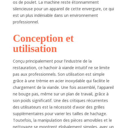
os de poulet. La machine reste étonnamment
durables et une
silencieuse pour un appareil de cette envergure, ce qui
résistance à la
est un plus indéniable dans un environnement
corrosion HACHAGE
professionnel.
À L'ÉCHELLE
COMMERCIALE :
Équipé d'une lame
Conception et
en acier inoxydable,
utilisation
de plaques
perforées et d'un
bac d'alimentation,
Conçu principalement pour l’industrie de la
ce hachoir produit
restauration, ce hachoir à viande intuitif ne se limite
des résultats
pas aux professionnels. Son utilisation est simple
constants pour
grâce à une trémie en acier inoxydable qui facilite le
répondre aux
chargement de la viande. Une fois assemblé, l’appareil
exigences des
ne bouge pas, même sur un plan de travail, grâce à
cuisines
professionnelles
son poids significatif. Une des critiques récurrentes
FONCTIONNEMENT
des utilisateurs est la nécessité d’avoir des grilles
STABLE : Les pieds
supplémentaires pour varier les tailles de hachage.
antidérapants
Toutefois, la manipulation des pièces amovibles et le
assurent la stabilité
nettoyage se montrent globalement simples, avec un