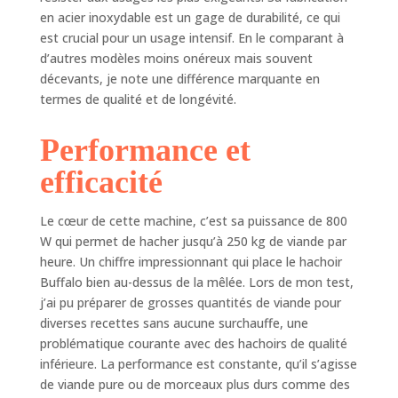
OPTIONS DE
en acier inoxydable est un gage de durabilité, ce qui
HAUTE
est crucial pour un usage intensif. En le comparant à
POLYVALENTES : La
fonction inversée
d’autres modèles moins onéreux mais souvent
vous permet de
décevants, je note une différence marquante en
hacher facilement
termes de qualité et de longévité.
des viandes
grossières et
Performance et
grasses, vous
offrant ainsi plus de
efficacité
flexibilité dans vos
recettes
Le cœur de cette machine, c’est sa puissance de 800
CONSTRUCTION
W qui permet de hacher jusqu’à 250 kg de viande par
DURABLE : Fabriqué
heure. Un chiffre impressionnant qui place le hachoir
à partir de
matériaux en
Buffalo bien au-dessus de la mêlée. Lors de mon test,
aluminium et en
j’ai pu préparer de grosses quantités de viande pour
acier inoxydable de
diverses recettes sans aucune surchauffe, une
haute qualité, ce
problématique courante avec des hachoirs de qualité
hachoir à viande
inférieure. La performance est constante, qu’il s’agisse
garantit des
de viande pure ou de morceaux plus durs comme des
performances