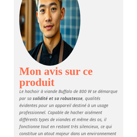
protection contre
les surcharges, ce
hachoir donne la
priorité à votre
sécurité pendant le
fonctionnement
OPTIONS DE
HAUTE
POLYVALENTES : La
fonction inversée
vous permet de
Mon avis sur ce
hacher facilement
produit
des viandes
grossières et
Le hachoir à viande Buffalo de 800 W se démarque
grasses, vous
par sa
solidité et sa robustesse
, qualités
offrant ainsi plus de
évidentes pour un appareil destiné à un usage
flexibilité dans vos
professionnel. Capable de hacher aisément
recettes
CONSTRUCTION
différents types de viandes et même des os, il
DURABLE : Fabriqué
fonctionne tout en restant très silencieux, ce qui
à partir de
constitue un atout majeur dans un environnement