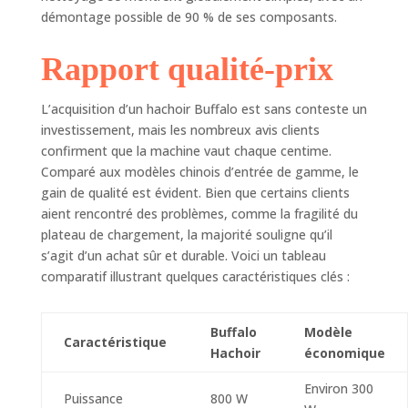
pendant le
démontage possible de 90 % de ses composants.
fonctionnement,
vous permettant de
Rapport qualité-prix
vous concentrer sur
le hachage sans
vous soucier du
L’acquisition d’un hachoir Buffalo est sans conteste un
déplacement ou du
investissement, mais les nombreux avis clients
glissement de la
confirment que la machine vaut chaque centime.
machine
Comparé aux modèles chinois d’entrée de gamme, le
gain de qualité est évident. Bien que certains clients
aient rencontré des problèmes, comme la fragilité du
plateau de chargement, la majorité souligne qu’il
s’agit d’un achat sûr et durable. Voici un tableau
comparatif illustrant quelques caractéristiques clés :
Buffalo
Modèle
Caractéristique
Hachoir
économique
Environ 300
Puissance
800 W