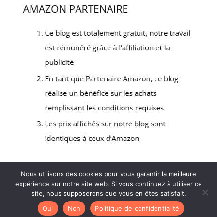
Nous utilisons des cookies pour vous garantir la meilleure
expérience sur notre site web. Si vous continuez à utiliser ce
2022 - Tous droits réservés - Matériel Resto -
site, nous supposerons que vous en êtes satisfait.
Mentions Légales
-
Politique de confidentialité
-
Oui
Non
Politique de confidentialité
Plan de site