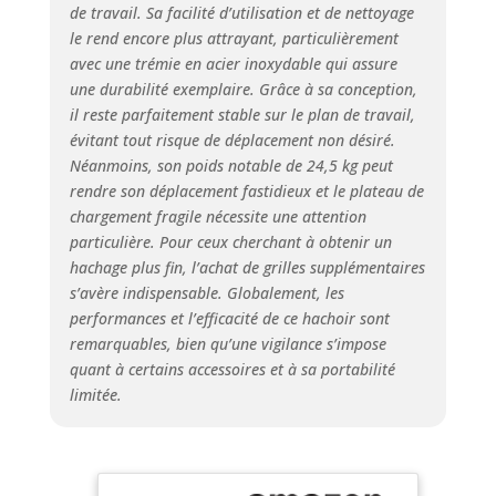
matériaux en
de travail. Sa facilité d’utilisation et de nettoyage
aluminium et en
le rend encore plus attrayant, particulièrement
acier inoxydable de
avec une trémie en acier inoxydable qui assure
haute qualité, ce
une durabilité exemplaire. Grâce à sa conception,
hachoir à viande
il reste parfaitement stable sur le plan de travail,
garantit des
évitant tout risque de déplacement non désiré.
performances
Néanmoins, son poids notable de 24,5 kg peut
durables et une
résistance à la
rendre son déplacement fastidieux et le plateau de
corrosion HACHAGE
chargement fragile nécessite une attention
À L'ÉCHELLE
particulière. Pour ceux cherchant à obtenir un
COMMERCIALE :
hachage plus fin, l’achat de grilles supplémentaires
Équipé d'une lame
s’avère indispensable. Globalement, les
en acier inoxydable,
performances et l’efficacité de ce hachoir sont
de plaques
remarquables, bien qu’une vigilance s’impose
perforées et d'un
quant à certains accessoires et à sa portabilité
bac d'alimentation,
limitée.
ce hachoir produit
des résultats
constants pour
répondre aux
exigences des