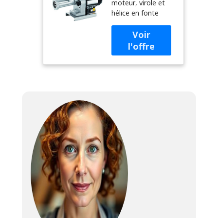
moteur, virole et
Electrique TC-
hélice en fonte
22 Élégant
étamée Trame et
piètement en inox
600 W