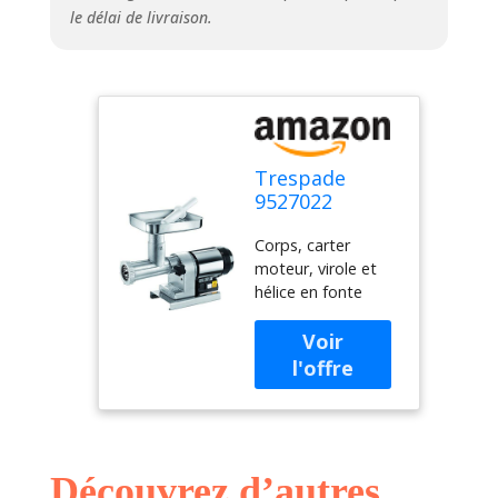
le délai de livraison.
Trespade
9527022
Hachoir à
Corps, carter
Viande
moteur, virole et
Electrique TC-
hélice en fonte
22 Élégant
étamée Trame et
piètement en inox
600 W
Découvrez d’autres