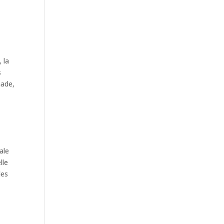
 la
s
nade,
ale
lle
des