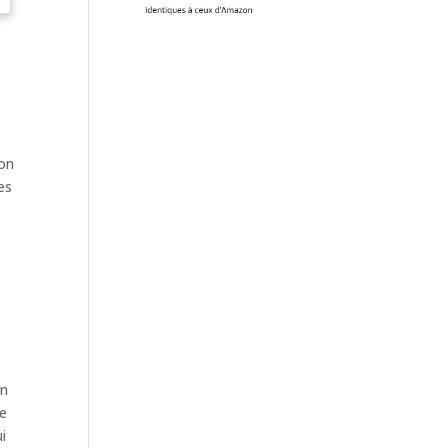
ion
es
gn
te
ui