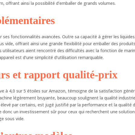
oudre tout problème/question concernant la machine d'emballage
m, offrant ainsi la possibilité d’emballer de grands volumes.
s vide à cloche. N'hésitez pas à nous contacter, nous nous ferons
plaisir de vous aider dans votre processus d'achat. Nous offrons un
plémentaires
vice client 100% personnalisé via le canal que vous préférez
léphone, e-mail...). À propos d'Elma: De 1924 à nos jours, nous
ns préservé les traditions de nos générations, adaptant nos
ses fonctionnalités avancées. Outre sa capacité à gérer les liquides,
duits à la technologie d'aujourd'hui. Grâce à nos efforts, Elma a
vide, offrant ainsi une grande flexibilité pour emballer des produit
 reconnue grâce à la qualité et au service que nous offrons depuis
utilisateurs aient rencontré des difficultés avec la fonction de mari
tes ces années.
’appareil est d’une simplicité d’utilisation remarquable.
urs et rapport qualité-prix
e à 4,0 sur 5 étoiles sur Amazon, témoigne de la satisfaction génér
machine légèrement bruyante, beaucoup soulignent la qualité industrie
élevé par certains, est jugé justifié par la performance et la qualité 
 donc un investissement sûr pour ceux qui recherchent une solution
ge sous vide.