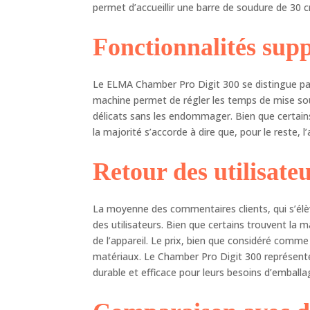
rés
permet d’accueillir une barre de soudure de 30 c
sou
un 
Fonctionnalités sup
ser
(té
avo
Le ELMA Chamber Pro Digit 300 se distingue par 
pro
machine permet de régler les temps de mise sous 
été
délicats sans les endommager. Bien que certains 
tou
la majorité s’accorde à dire que, pour le reste, l
Retour des utilisate
La moyenne des commentaires clients, qui s’élèv
des utilisateurs. Bien que certains trouvent la 
de l’appareil. Le prix, bien que considéré comme 
matériaux. Le Chamber Pro Digit 300 représente
durable et efficace pour leurs besoins d’emballa