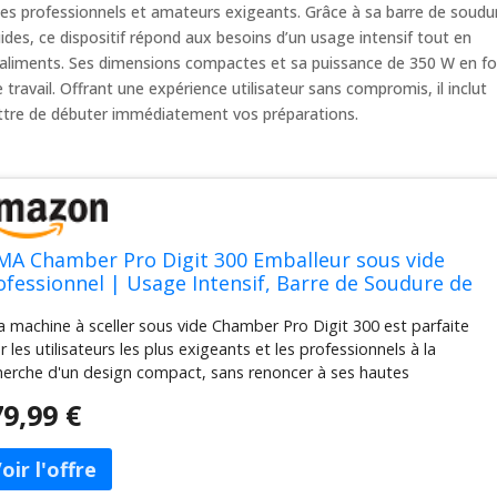
les professionnels et amateurs exigeants. Grâce à sa barre de soudu
ides, ce dispositif répond aux besoins d’un usage intensif tout en
 aliments. Ses dimensions compactes et sa puissance de 350 W en f
travail. Offrant une expérience utilisateur sans compromis, il inclut
ttre de débuter immédiatement vos préparations.
MA Chamber Pro Digit 300 Emballeur sous vide
ofessionnel | Usage Intensif, Barre de Soudure de
 cm, Permet d'Emballer avec des Liquides, 43 x 36 x
a machine à sceller sous vide Chamber Pro Digit 300 est parfaite
,5 cm, 350 W, Comprend des Sacs sous Vide
r les utilisateurs les plus exigeants et les professionnels à la
herche d'un design compact, sans renoncer à ses hautes
formances. ✅ La machine d'emballage sous vide intègre des
9,99 €
ériaux faciles à nettoyer, très résistants et durabilité. Ses
actéristiques techniques le rendent recommandé pour une
lisation intensive dans les hôtels, les restaurants ou à la maison. La
deuse sous vide professionnelle Chamber Pro Digit se compose