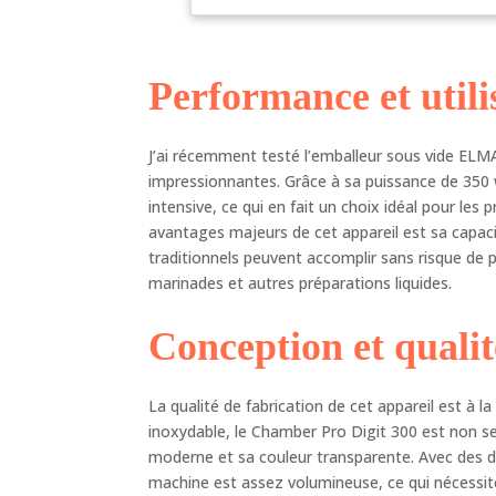
d'u
aci
cen
Performance et utili
com
sce
cha
de 
J’ai récemment testé l’emballeur sous vide ELM
dim
impressionnantes. Grâce à sa puissance de 350 
d'e
intensive, ce qui en fait un choix idéal pour le
Dim
avantages majeurs de cet appareil est sa capaci
d'e
traditionnels peuvent accomplir sans risque de p
spé
marinades et autres préparations liquides.
d'u
la 
Conception et quali
fon
l'e
d'o
La qualité de fabrication de cet appareil est à l
ali
inoxydable, le Chamber Pro Digit 300 est non s
l'é
moderne et sa couleur transparente. Avec des d
mar
sec
machine est assez volumineuse, ce qui nécessite d