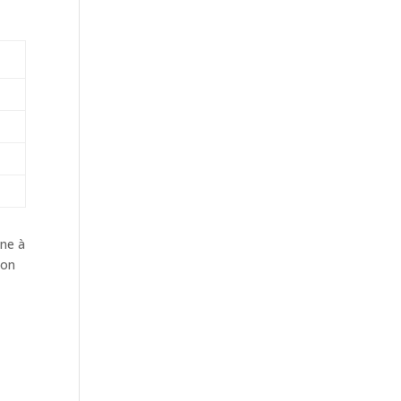
ine à
ion