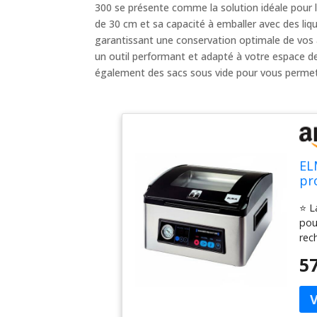
300 se présente comme la solution idéale pour 
de 30 cm et sa capacité à emballer avec des liqu
garantissant une conservation optimale de vos
un outil performant et adapté à votre espace de 
également des sacs sous vide pour vous perme
EL
pr
30
⭐ L
23
pou
rec
per
57
mat
car
uti
sou