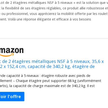
ot de 2 étagères métalliques NSF à 5 niveaux » est la solution que 
a flexibilité de ses étagères réglables, ce produit allie robustesse e
ou professionnel, vous apprécierez la mobilité offerte par les roulet
ment. Voilà une réponse élégante et efficace à vos besoins
t de 2 étagères métalliques NSF à 5 niveaux, 35,6 x
,2 x 152,4 cm, capacité de 340,2 kg, étagère de
ngement réglable en métal avec roulettes/pieds de
nde capacité à 5 niveaux : étagère robuste avec pieds de
vellement et doublures d'étagère, idéale
ellement – Chaque étagère peut supporter 68 kg (uniformément
artis), la capacité de charge maximale est de 340,2 kg. Il est
ommandé de placer des objets lourds sur l'étagère inférieure pour
 stabilité maximale. 5 revêtements d'étagère au choix de belles
leurs transparentes amusantes vous permettent d'ajouter une
che de couleur à votre vie. Les doublures d'étagère sont