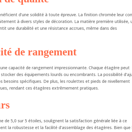
s pouvez l'installer facilement avec une autre personne en 15
utes. Il y a de nombreuses pièces dans le colis, n'hésitez pas à
s contacter via le message de l'acheteur si vous rencontrez le cas
éficient d’une solidité à toute épreuve. La finition chromée leur co
pièces manquantes et d'assemblage.
itement à divers styles de décoration. La matière première utilisée, 
antit une durabilité et une résistance accrues, même dans des
cité de rangement
t une capacité de rangement impressionnante. Chaque étagère peut
ur stocker des équipements lourds ou encombrants. La possibilité d’aj
s besoins spécifiques. De plus, les roulettes et pieds de nivellement
ccrues, rendant ces étagères extrêmement pratiques.
urs
de 5,0 sur 5 étoiles, soulignent la satisfaction générale liée à ce
ment la robustesse et la facilité d’assemblage des étagères. Bien que 