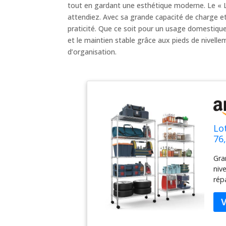
tout en gardant une esthétique moderne. Le « L
attendiez. Avec sa grande capacité de charge et l
praticité. Que ce soit pour un usage domestique 
et le maintien stable grâce aux pieds de nivelle
d’organisation.
Lo
76
ra
Gra
ni
niv
rép
rec
une
cou
tou