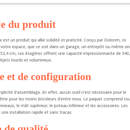
erméables – ne seront pas endommagées par l'exposition à
umidité. Design réglable : chaque étagère peut être ajustée par
réments de 2,5 cm, ajustez la hauteur de l'étagère en fonction de
le du produit
taille de l'article, répondez à vos différents besoins, obtenez la
lleure étagère utilitaire. Créez deux nouvelles étagères en divisant
poteau supérieur, vous pouvez le diviser selon vos besoins réels et
 est un produit qui allie solidité et praticité. Conçu par Dolonm, ce
enir de multiples utilisations. Extrêmement durable : étagère
allique fabriquée en acier lourd, elle a une excellente résistance à
 votre espace, que ce soit dans un garage, un entrepôt ou même un
rouille et à l'oxydation. Notre revêtement d'étagère métallique est
 152,4 cm, ces étagères offrent une capacité impressionnante de 340
çu pour fournir une qualité, une longévité, une fonctionnalité et
objets lourds et volumineux.
 beauté inégalées. Meilleure qualité, plus épais que la concurrence.
tagère à 5 niveaux a passé la certification NSF, sûre et fiable.
e et de configuration
tagère de rangement est un complément parfait pour la maison, le
eau. Facile à déplacer : 5 étagères de garage ont 4 pieds de
ellement, 4 roues en nylon de 50 mm (2 verrouillables). La grille
plicité d’assemblage. En effet, aucun outil n’est nécessaire pour le
allique sur roulettes peut être facilement positionnée dans les
même pour les moins bricoleurs d’entre nous. Le paquet comprend to
ermarchés, garages, placards, cuisines, vérandas, garde-manger,
niveaux, le mât supérieur, le poteau inférieur et les accessoires. Les
. Les pieds de nivellement réglables en hauteur peuvent être
 une installation rapide et sans tracas.
és sur un sol inégal, il suffit de tourner pour stabiliser.
idérapant, ne raye pas le sol. Facile à assembler : avec des
tructions détaillées (français non garanti) et aucun outil nécessaire,
n de qualité