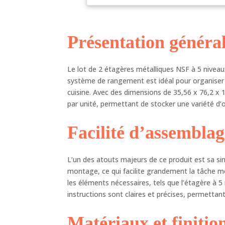
imp
l'h
inc
Présentation généra
la 
mei
le 
Le lot de 2 étagères métalliques NSF à 5 niveaux
obt
mét
système de rangement est idéal pour organiser
la 
cuisine. Avec des dimensions de 35,56 x 76,2 x
con
par unité, permettant de stocker une variété d’
une
L'é
Facilité d’assemblag
L'é
bur
niv
L’un des atouts majeurs de ce produit est sa sim
mét
montage, ce qui facilite grandement la tâche 
sup
les éléments nécessaires, tels que l’étagère à 5 
etc
instructions sont claires et précises, permettant
plac
Ant
ins
Matériaux et finitio