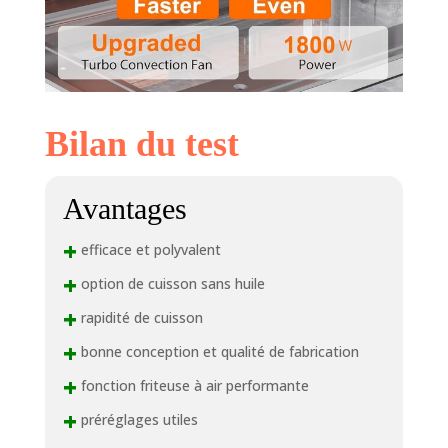
manuel du
propriétaire, 1 guide
de démarrage rapide
et 1 livre de recettes.
Bilan du test
Avantages
+
efficace et polyvalent
+
option de cuisson sans huile
+
rapidité de cuisson
+
bonne conception et qualité de fabrication
+
fonction friteuse à air performante
+
préréglages utiles