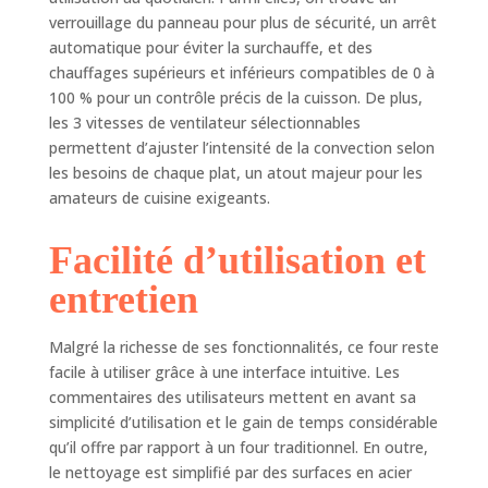
Sélectionnez le don
verrouillage du panneau pour plus de sécurité, un arrêt
de toasts : les toasts
automatique pour éviter la surchauffe, et des
et les bagels sont
chauffages supérieurs et inférieurs compatibles de 0 à
faits comme vous le
100 % pour un contrôle précis de la cuisson. De plus,
souhaitez avec un
les 3 vitesses de ventilateur sélectionnables
sélecteur d'obscurité
pour bien le faire.
permettent d’ajuster l’intensité de la convection selon
Personnalisez votre
les besoins de chaque plat, un atout majeur pour les
four à pizza : ajustez
amateurs de cuisine exigeants.
le rapport de
chauffage supérieur
Facilité d’utilisation et
et inférieur de 0 à
100 % et la vitesse
entretien
du ventilateur à
convection pour
Malgré la richesse de ses fonctionnalités, ce four reste
différents types de
facile à utiliser grâce à une interface intuitive. Les
zones de chauffage.
commentaires des utilisateurs mettent en avant sa
Pour cuire une pizza
épaisse parfaite,
simplicité d’utilisation et le gain de temps considérable
placez les chauffages
qu’il offre par rapport à un four traditionnel. En outre,
inférieurs à 70 % de
le nettoyage est simplifié par des surfaces en acier