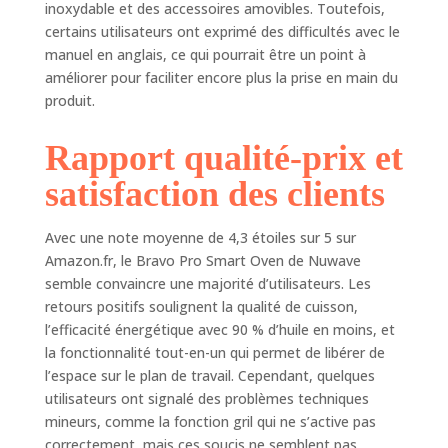
puissance et des
inoxydable et des accessoires amovibles. Toutefois,
chauffages
certains utilisateurs ont exprimé des difficultés avec le
supérieurs à 30 %
manuel en anglais, ce qui pourrait être un point à
pour une croûte
améliorer pour faciliter encore plus la prise en main du
croustillante et des
produit.
ingrédients ringards
parfaitement fondus.
Rapport qualité-prix et
Commandes
numériques intuitives
satisfaction des clients
: prenez le contrôle
des températures de
cuisson allant de 22
Avec une note moyenne de 4,3 étoiles sur 5 sur
°F à 400 °F réglables
Amazon.fr, le Bravo Pro Smart Oven de Nuwave
par incréments précis
semble convaincre une majorité d’utilisateurs. Les
de -50 °C. Ajustez
retours positifs soulignent la qualité de cuisson,
votre cuisine à la
l’efficacité énergétique avec 90 % d’huile en moins, et
perfection avec des
la fonctionnalité tout-en-un qui permet de libérer de
températures
l’espace sur le plan de travail. Cependant, quelques
précises. Affichage
utilisateurs ont signalé des problèmes techniques
numérique interactif
amélioré : profitez
mineurs, comme la fonction gril qui ne s’active pas
d'un affichage blanc
correctement, mais ces soucis ne semblent pas