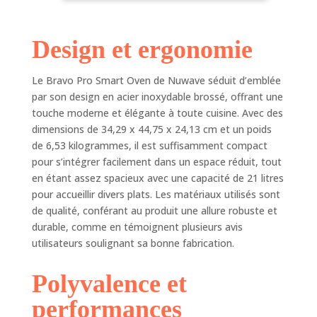
déshydrater,
PFAS, 21QT,
réchauffer, congeler,
acier
gaufre, pizza et
Design et ergonomie
garder au chaud
dans un appareil
tout-en-un, puissant
Le Bravo Pro Smart Oven de Nuwave séduit d’emblée
de 1 800 W
par son design en acier inoxydable brossé, offrant une
Technologie de
touche moderne et élégante à toute cuisine. Avec des
contrôle numérique
dimensions de 34,29 x 44,75 x 24,13 cm et un poids
CRISP : température
de 6,53 kilogrammes, il est suffisamment compact
contrôlée par
pour s’intégrer facilement dans un espace réduit, tout
précision, source de
en étant assez spacieux avec une capacité de 21 litres
chaleur et flux d'air
pour une polyvalence
pour accueillir divers plats. Les matériaux utilisés sont
maximale et des
de qualité, conférant au produit une allure robuste et
performances de
durable, comme en témoignent plusieurs avis
cuisson optimales.
utilisateurs soulignant sa bonne fabrication.
Ventilateur plus
rapide, meilleurs
Polyvalence et
résultats : le
ventilateur et le
performances
boîtier nouvellement