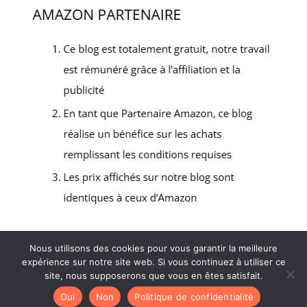
Nous utilisons des cookies pour vous garantir la meilleure
expérience sur notre site web. Si vous continuez à utiliser ce
2022 - Tous droits réservés - Matériel Resto -
site, nous supposerons que vous en êtes satisfait.
Mentions Légales
-
Politique de confidentialité
-
Oui
Non
Politique de confidentialité
Plan de site