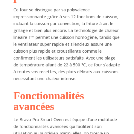
conçu et design
Ce four se distingue par sa polyvalence
peuvent produire une
impressionnante grâce à ses 12 fonctions de cuisson,
vitesse du ventilateur
100 % plus rapide
incluant la cuisson par convection, la friture à air, le
pour une cuisson plus
grillage et bien plus encore. La technologie de chaleur
rapide et des
linéaire T™ permet une cuisson homogène, tandis que
résultats
le ventilateur super rapide et silencieux assure une
irrésistiblement plus
cuisson plus rapide et croustillante comme le
croustillants et dorés.
confirment les utilisateurs satisfaits. Avec une plage
Moins de graisse :
de température allant de 22 à 500 °C, ce four s’adapte
mangez tous vos
à toutes vos recettes, des plats délicats aux cuissons
favoris frits à l'air
nécessitant une chaleur intense.
dernière intervention
avec jusqu'à 75 % de
graisse en moins
Fonctionnalités
lorsque vous utilisez
avancées
la fonction Air Fry par
rapport à la friture
traditionnelle. Testé
Le Bravo Pro Smart Oven est équipé d’une multitude
contre les frites
de fonctionnalités avancées qui facilitent son
coupées à la main.
utilisation au quotidien. Parmi elles, on trouve un