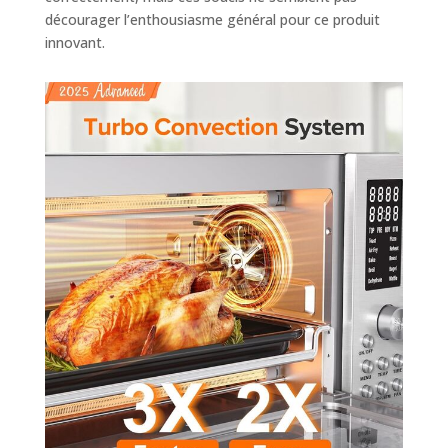
froid plus intuitif,
décourager l’enthousiasme général pour ce produit
facile à lire et facile à
innovant.
utiliser pour une
expérience de
cuisson parfaite. La
visualisation fournit
une grande quantité
d'informations pour
une expérience
interactive ultime.
Contenu de
l'emballage : le grille-
pain numérique
Bravo est livré avec 1
étagère de cuisine
haute résistance, 1
plateau de cuisson, 1
plateau amovible
pour miettes, 1
panier de friture à air
de 30,5 x 22,5 cm, 1