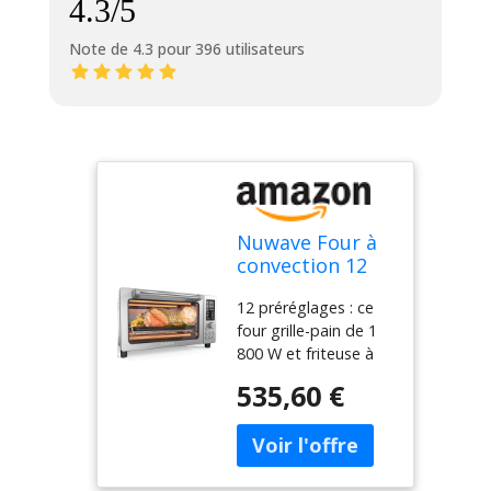
4.3/5
Note de 4.3 pour 396 utilisateurs
Nuwave Four à
convection 12
en 1, super
12 préréglages : ce
convection plus
four grille-pain de 1
rapide et
800 W et friteuse à
croustillante,
air, 12 fonctions
four à pizza
535,60 €
incluent frire de l'air,
personnalisable,
rôtir à l'air, griller,
50°-450°F,
cuire, rôtir, bagel,
dernière
griller, rôtir,
intervention