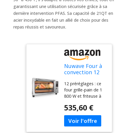
garantissant une utilisation sécurisée grâce à sa
dernière intervention PFAS. Sa capacité de 21QT en
acier inoxydable en fait un allié de choix pour des
repas réussis et savoureux.
Nuwave Four à
convection 12
en 1, super
12 préréglages : ce
convection plus
four grille-pain de 1
rapide et
800 W et friteuse à
croustillante,
air, 12 fonctions
four à pizza
535,60 €
incluent frire de l'air,
personnalisable,
rôtir à l'air, griller,
50°-450°F,
cuire, rôtir, bagel,
dernière
griller, rôtir,
intervention