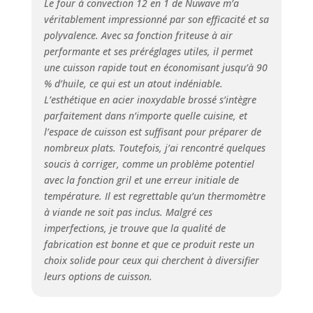
Le four à convection 12 en 1 de Nuwave m’a
conçu et design
véritablement impressionné par son efficacité et sa
peuvent produire une
polyvalence. Avec sa fonction friteuse à air
vitesse du ventilateur
performante et ses préréglages utiles, il permet
100 % plus rapide
une cuisson rapide tout en économisant jusqu’à 90
pour une cuisson plus
rapide et des
% d’huile, ce qui est un atout indéniable.
résultats
L’esthétique en acier inoxydable brossé s’intègre
irrésistiblement plus
parfaitement dans n’importe quelle cuisine, et
croustillants et dorés.
l’espace de cuisson est suffisant pour préparer de
Moins de graisse :
nombreux plats. Toutefois, j’ai rencontré quelques
mangez tous vos
soucis à corriger, comme un problème potentiel
favoris frits à l'air
avec la fonction gril et une erreur initiale de
dernière intervention
température. Il est regrettable qu’un thermomètre
avec jusqu'à 75 % de
à viande ne soit pas inclus. Malgré ces
graisse en moins
imperfections, je trouve que la qualité de
lorsque vous utilisez
fabrication est bonne et que ce produit reste un
la fonction Air Fry par
rapport à la friture
choix solide pour ceux qui cherchent à diversifier
traditionnelle. Testé
leurs options de cuisson.
contre les frites
coupées à la main.