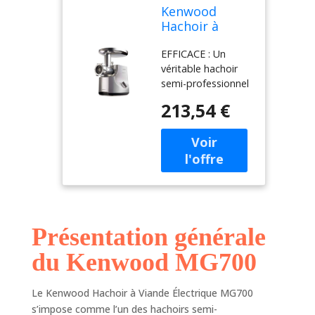
Kenwood
Hachoir à
Viande
EFFICACE : Un
Electrique
véritable hachoir
MG700, Semi-
semi-professionnel
Pro, Puissance
entièrement réalisé
2000 W, Inox
213,54 €
en métal dans
Brossé
votre cuisine avec
une capacité de 3
kg par minute,
puissance 2000 W
POLYVALENT :
Hachoir taille n°10
entièrement réalisé
Présentation générale
en métal et
permettant de
du Kenwood MG700
hacher
parfaitement et
rapidement tous
Le Kenwood Hachoir à Viande Électrique MG700
types de viandes,
s’impose comme l’un des hachoirs semi-