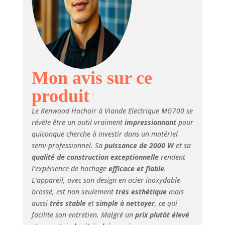
adaptateurs pour
toutes les
prépations 3 mm,
4.5 mm et 8 mm.
Réaliser facilement
des saucisses (2
tailles) avec le
Mon avis sur ce
poussoir adapté et
produit
des kebbés
PRATIQUE : Une
Le Kenwood Hachoir à Viande Electrique MG700 se
touche
révèle être un outil vraiment
impressionnant
pour
avant/arrière
quiconque cherche à investir dans un matériel
permet d'éviter les
semi-professionnel. Sa
puissance de 2000 W
et sa
bourrages de
viande RESISTANT
qualité de construction exceptionnelle
rendent
: Ce hachoir est
l’expérience de hachage
efficace et fiable
.
équipé d'une vis en
L’appareil, avec son design en acier inoxydable
métal résistante à
brossé, est non seulement
très esthétique
mais
l'usure et très
aussi
très stable
et
simple à nettoyer
, ce qui
hygiénique. 3 grilles
facilite son entretien. Malgré un
prix plutôt élevé
en acier inoxydable