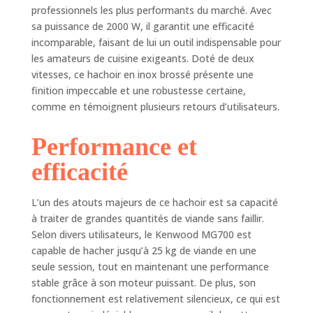
de poissons ou de
professionnels les plus performants du marché. Avec
volailles RECETTES
sa puissance de 2000 W, il garantit une efficacité
VARIES : 3
incomparable, faisant de lui un outil indispensable pour
adaptateurs pour
les amateurs de cuisine exigeants. Doté de deux
toutes les
vitesses, ce hachoir en inox brossé présente une
prépations 3 mm,
finition impeccable et une robustesse certaine,
4.5 mm et 8 mm.
comme en témoignent plusieurs retours d’utilisateurs.
Réaliser facilement
des saucisses (2
tailles) avec le
Performance et
poussoir adapté et
efficacité
des kebbés
PRATIQUE : Une
touche
L’un des atouts majeurs de ce hachoir est sa capacité
avant/arrière
à traiter de grandes quantités de viande sans faillir.
permet d'éviter les
Selon divers utilisateurs, le Kenwood MG700 est
bourrages de
capable de hacher jusqu’à 25 kg de viande en une
viande RESISTANT
seule session, tout en maintenant une performance
: Ce hachoir est
stable grâce à son moteur puissant. De plus, son
équipé d'une vis en
métal résistante à
fonctionnement est relativement silencieux, ce qui est
l'usure et très