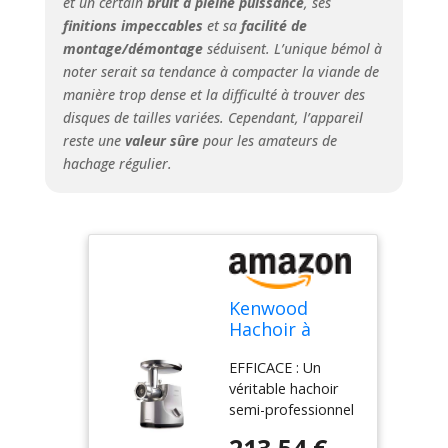
et un certain
bruit à pleine puissance
, ses
finitions impeccables
et sa
facilité de
montage/démontage
séduisent. L’unique bémol à
noter serait sa tendance à compacter la viande de
manière trop dense et la difficulté à trouver des
disques de tailles variées. Cependant, l’appareil
reste une
valeur sûre
pour les amateurs de
hachage régulier.
Kenwood
Hachoir à
Viande
EFFICACE : Un
Electrique
véritable hachoir
MG700, Semi-
semi-professionnel
Pro, Puissance
entièrement réalisé
2000 W, Inox