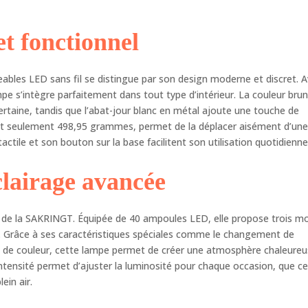
ntensité choisie. Les 40 perles de lampe LED intégrées vous
mettent de passer de faible à lumineux, jamais éblouissant. Il peut
t fonctionnel
e offert à votre famille et à vos amis. Lampe de table LED à
ensité variable : vous permet de régler facilement la luminosité, un
ange parfait de charme moderne et chic, adaptée pour le
bles LED sans fil se distingue par son design moderne et discret. 
ping en plein air, les réunions de famille, l'éclairage du dîner ou
 soirée romantique. Lampe de bureau en aluminium : technologie
mpe s’intègre parfaitement dans tout type d’intérieur. La couleur bru
charge rapide, recharge 3-4 heures, type SMD, 3-5 W, flux
ertaine, tandis que l’abat-jour blanc en métal ajoute une touche de
ineux : 150 lumens. Tension : CC 5 V. Durée de vie des LED : 40 000
ant seulement 498,95 grammes, permet de la déplacer aisément d’un
res. Poids : 0,45 kg. Matériau : métal aluminium. Dimensions : Ø 8 x
 tactile et son bouton sur la base facilitent son utilisation quotidienne
cm - Bouton de contrôle : il est plus durable et ne causera pas de
fonctionnement de l'écran tactile. Design minimaliste : petite
clairage avancée
pe de table portable, fabriquée en aluminium solide et léger, avec
contour simple et un design circulaire élégant. Il offre un éclairage
60 degrés, et les bras métalliques lisses et fins avec des nuances
orts de la SAKRINGT. Équipée de 40 ampoules LED, elle propose trois 
es lui donnent un look élégant pour un minimalisme avec une
s. Grâce à ses caractéristiques spéciales comme le changement de
leur et une puissance inégalées. Ici, la forme et la fonction
ure de couleur, cette lampe permet de créer une atmosphère chaleure
ionnent en un seul. Convient pour une utilisation en intérieur et en
intensité permet d’ajuster la luminosité pour chaque occasion, que ce
érieur
ein air.