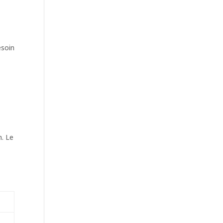
esoin
.
n. Le