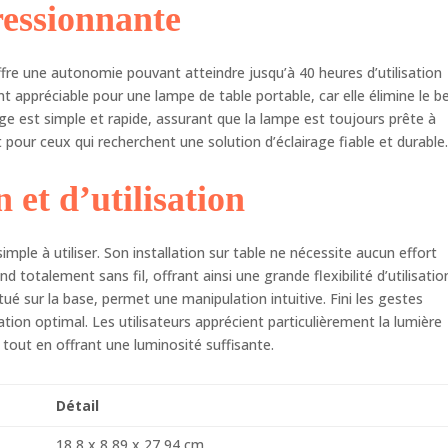
essionnante
re une autonomie pouvant atteindre jusqu’à 40 heures d’utilisation
t appréciable pour une lampe de table portable, car elle élimine le b
ge est simple et rapide, assurant que la lampe est toujours prête à
 pour ceux qui recherchent une solution d’éclairage fiable et durable
n et d’utilisation
ple à utiliser. Son installation sur table ne nécessite aucun effort
nd totalement sans fil, offrant ainsi une grande flexibilité d’utilisatio
itué sur la base, permet une manipulation intuitive. Fini les gestes
ation optimal. Les utilisateurs apprécient particulièrement la lumière
t tout en offrant une luminosité suffisante.
Détail
18,8 x 8,89 x 27,94 cm