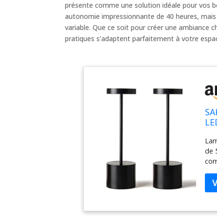
présente comme une solution idéale pour vos be
autonomie impressionnante de 40 heures, mais ég
variable. Que ce soit pour créer une ambiance c
pratiques s’adaptent parfaitement à votre espac
SA
LE
te
Lam
de 
com
cha
par
Les
pil
3-4