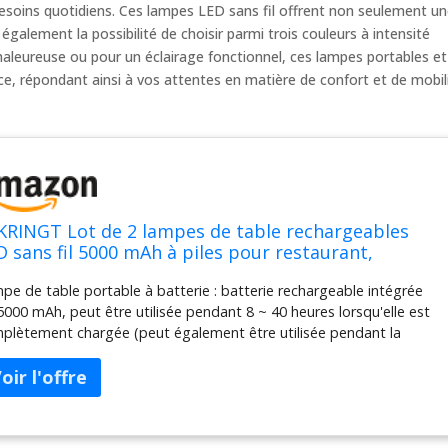
soins quotidiens. Ces lampes LED sans fil offrent non seulement u
alement la possibilité de choisir parmi trois couleurs à intensité
haleureuse ou pour un éclairage fonctionnel, ces lampes portables et
e, répondant ainsi à vos attentes en matière de confort et de mobili
KRINGT Lot de 2 lampes de table rechargeables
D sans fil 5000 mAh à piles pour restaurant,
rrasse, extérieur, noir
pe de table portable à batterie : batterie rechargeable intégrée
5000 mAh, peut être utilisée pendant 8 ~ 40 heures lorsqu'elle est
plètement chargée (peut également être utilisée pendant la
rge), a passé la certification de sécurité, cette lampe de table
faite améliorera facilement votre espace avec sa batterie intégrée.
 lumières peuvent être placées n'importe où. Lampe de table à
es : fonctionne avec piles, pas besoin de vous soucier de la charge,
 heures de temps de charge et 8-40 heures d'autonomie selon