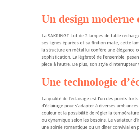
l'i
per
Un design moderne e
êtr
int
mél
La SAKRINGT Lot de 2 lampes de table rechargea
cam
une
ses lignes épurées et sa finition mate, cette la
de 
la structure en métal lui confère une élégance c
lum
sophistication. La légèreté de l’ensemble, pes
heu
pièce à l’autre. De plus, son style d’interrupteur
26 
dys
Une technologie d’é
lam
un 
à 3
La qualité de l’éclairage est l’un des points f
mat
d’éclairage pour s’adapter à diverses ambiance
cha
couleur et la possibilité de régler la températ
fus
ou dynamique selon les besoins. Le variateur d’
ext
une soirée romantique ou un dîner convivial en pl