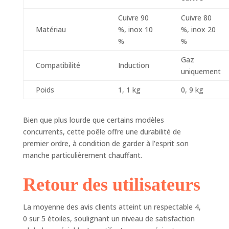
lavage à la main
est recommandé.
Cuivre 90
Cuivre 80
Matériau
%, inox 10
%, inox 20
%
%
Gaz
Compatibilité
Induction
uniquement
Poids
1, 1 kg
0, 9 kg
Bien que plus lourde que certains modèles
concurrents, cette poêle offre une durabilité de
premier ordre, à condition de garder à l’esprit son
manche particulièrement chauffant.
Retour des utilisateurs
La moyenne des avis clients atteint un respectable 4,
0 sur 5 étoiles, soulignant un niveau de satisfaction