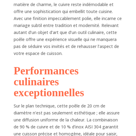
cuivre à l'extérieur
matière de charme, le cuivre reste indémodable et
et 10% d'inox AISI
offre une sophistication qui embellit toute cuisine.
304 à l'intérieur,
Avec une finition impeccablement polie, elle incarne ce
offre une
mariage subtil entre tradition et modernité. Relevant
conductibilité
autant d’un objet d’art que d’un outil culinaire, cette
thermique
poêle offre une expérience visuelle qui ne manquera
exceptionnelle du
pas de séduire vos invités et de rehausser l’aspect de
cuivre pour une
cuisson précise,
votre espace de cuisson.
ainsi que la sécurité
alimentaire et la
Performances
facilité d'entretien
de l'acier
culinaires
inoxydable à
exceptionnelles
l'intérieur. CUISSON
PARFAITE : Le
cuivre de la poêle
Sur le plan technique, cette poêle de 20 cm de
INOCUIVRE De
diamètre n’est pas seulement esthétique ; elle assure
Buyer assure une
une diffusion uniforme de la chaleur. La combinaison
excellente
de 90 % de cuivre et de 10 % d’inox AISI 304 garantit
conductivité
une cuisson précise et homogène, idéale pour saisir,
thermique, ce qui