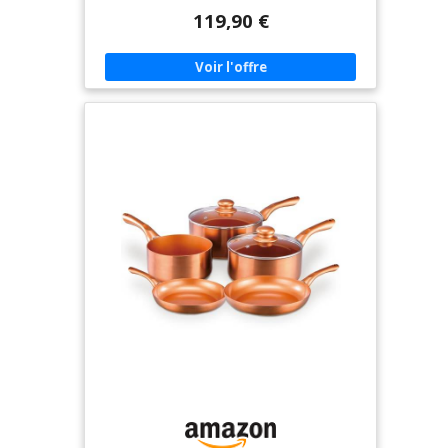
avec une haute qualité et est stable. Présente un
119,90 €
design classique avec un manche en fonte et des
rivets en cuivre | Poids : 1,3 kg CUIVRE PUR : Grâce
à une conductivité thermique optimale, vous
pouvez cuisiner de manière plus contrôlée avec
des ustensiles en cuivre qu'avec d'autres métaux.
La chaleur est répartie plus uniformément que
dans les casseroles et poêles traditionnelles, ce
qui minimise le risque de brûlure des aliments,
car la température peut être mieux régulée.
Cela permet d'économiser de l'énergie en
même temps. AMUSEZ-VOUS À CUIRE : Grâce à
l'ajout de peu de matière grasse, la cuisson
permet d'obtenir un effet antiadhésif clair. Étant
donné que la poêle n'est pas enduite, elle tolère
également des températures élevées, idéales
pour dorer. Veuillez lire la note dans la
description ci-dessous avant la première
utilisation CONSULTATION : cette poêle à sauter
convient à tous les types de cuisinières, sauf à
induction. Ne laissez pas vos aliments refroidir
dans la poêle après avoir été chauffés pour éviter
la formation de tartre. NETTOYAGE ET ENTRETIEN :
Nettoyez la poêle en cuivre à la main après
utilisation, pas au lave-vaisselle. Il est préférable
de sécher la poêle brièvement après et de la
ranger à sec. La couleur du cuivre prend
différentes teintes lorsqu'il est chauffé. Ceci est
entièrement naturel et n'affecte pas la
préparation de vos aliments. Le cuivre peut