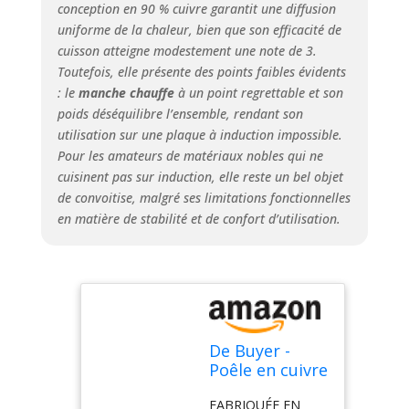
INOCUIVRE De
conception en 90 % cuivre garantit une diffusion
Buyer assure une
uniforme de la chaleur, bien que son efficacité de
excellente
cuisson atteigne modestement une note de 3.
conductivité
Toutefois, elle présente des points faibles évidents
thermique, ce qui
: le
manche chauffe
à un point regrettable et son
signifie qu'elle
poids déséquilibre l’ensemble, rendant son
chauffe rapidement
utilisation sur une plaque à induction impossible.
et uniformément,
Pour les amateurs de matériaux nobles qui ne
permettant ainsi
cuisinent pas sur induction, elle reste un bel objet
une cuisson
de convoitise, malgré ses limitations fonctionnelles
maîtrisée et
efficace. SOURCE
en matière de stabilité et de confort d’utilisation.
DE CHALEUR : La
poêle ronde
INOCUIVRE De
Buyer, en cuivre et
en inox, est
compatible avec
De Buyer -
tout feux SAUF
Poêle en cuivre
induction.
INOCUIVRE -
ENTRETIEN :
FABRIQUÉE EN
Diamètre 20