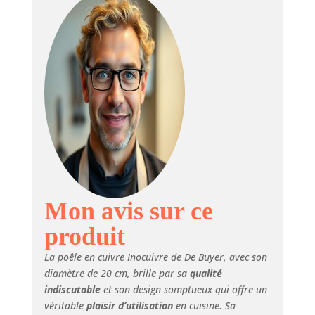
iconique.
COMPOSITION : Sa
composition
unique, 90% de
cuivre à l'extérieur
et 10% d'inox AISI
304 à l'intérieur,
offre une
conductibilité
thermique
exceptionnelle du
cuivre pour une
cuisson précise,
ainsi que la sécurité
Mon avis sur ce
alimentaire et la
produit
facilité d'entretien
de l'acier
La poêle en cuivre Inocuivre de De Buyer, avec son
inoxydable à
diamètre de 20 cm, brille par sa
qualité
l'intérieur. CUISSON
indiscutable
et son design somptueux qui offre un
PARFAITE : Le
véritable
plaisir d’utilisation
en cuisine. Sa
cuivre de la poêle