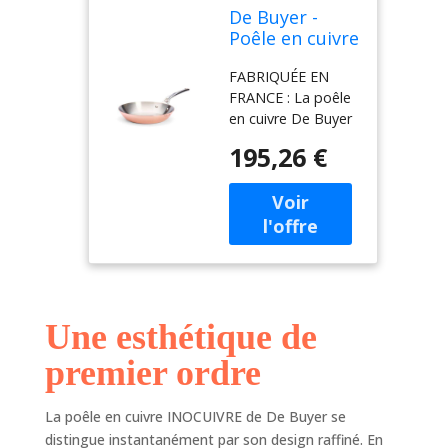
De Buyer -
Poêle en cuivre
INOCUIVRE -
FABRIQUÉE EN
Diamètre 20
FRANCE : La poêle
cm -
en cuivre De Buyer
est fabriquée en
195,26 €
France dans nos
usines vosgiennes.
Très polyvalente, la
poêle De Buyer
INOCUIVRE est
également
adaptée au service
et à la présentation
Une esthétique de
des plats, avec son
polissage miroir
premier ordre
iconique.
COMPOSITION : Sa
composition
La poêle en cuivre INOCUIVRE de De Buyer se
unique, 90% de
distingue instantanément par son design raffiné. En