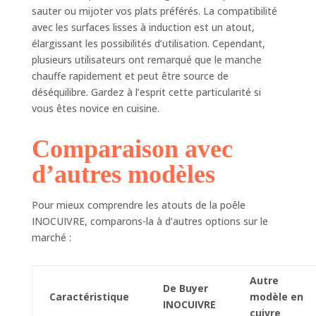
sauter ou mijoter vos plats préférés. La compatibilité
signifie qu'elle
avec les surfaces lisses à induction est un atout,
chauffe rapidement
élargissant les possibilités d’utilisation. Cependant,
et uniformément,
permettant ainsi
plusieurs utilisateurs ont remarqué que le manche
une cuisson
chauffe rapidement et peut être source de
maîtrisée et
déséquilibre. Gardez à l’esprit cette particularité si
efficace. SOURCE
vous êtes novice en cuisine.
DE CHALEUR : La
poêle ronde
Comparaison avec
INOCUIVRE De
Buyer, en cuivre et
d’autres modèles
en inox, est
compatible avec
Pour mieux comprendre les atouts de la poêle
tout feux SAUF
INOCUIVRE, comparons-la à d’autres options sur le
induction.
ENTRETIEN :
marché :
L'entretien du
cuivre se fait
Autre
facilement avec
De Buyer
une pâte à polir.
Caractéristique
modèle en
INOCUIVRE
Pour l'inox, un
cuivre