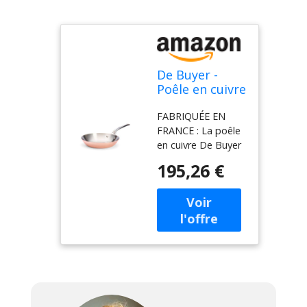
De Buyer -
Poêle en cuivre
INOCUIVRE -
FABRIQUÉE EN
Diamètre 20
FRANCE : La poêle
cm -
en cuivre De Buyer
est fabriquée en
195,26 €
France dans nos
usines vosgiennes.
Très polyvalente, la
poêle De Buyer
INOCUIVRE est
également
adaptée au service
et à la présentation
des plats, avec son
polissage miroir