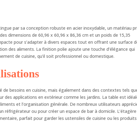
r plus de solidité. Vous pouvez stocker tout ce que vous voulez
s secouer Très facile à monter : acier inoxydable lisse, léger et
le à installer, et facile à enlever. Je pense que vous pouvez l'installer
n en quinze minutes. Les bords sont soudés et mis à la terre, et les
ingue par sa conception robuste en acier inoxydable, un matériau pr
ds avant et arrière lisses assurent la sécurité du lieu de travail
ge utilisation : notre table de préparation en acier inoxydable peut
vec des dimensions de 60,96 x 60,96 x 86,36 cm et un poids de 15,35
e largement utilisée dans les cuisines, les hôtels, les hôpitaux, les
acte pour s’adapter à divers espaces tout en offrant une surface d
s, les jardins ou tout autre endroit. Un incontournable pour vous
ation des aliments. La finition polie ajoute une touche d’élégance qui
 voulez restaurer des outils de réparation ou tout ce dont vous
nement de cuisine, qu’il soit professionnel ou domestique.
z besoin
lisations
té de besoins en cuisine, mais également dans des contextes tels que
r des applications en extérieur comme les jardins. La table est idéal
aliments et l’organisation générale. De nombreux utilisateurs appréci
er un réfrigérateur ou pour créer un espace de bar à domicile. L’étagère
ntaire, parfait pour garder les ustensiles de cuisine ou les produits