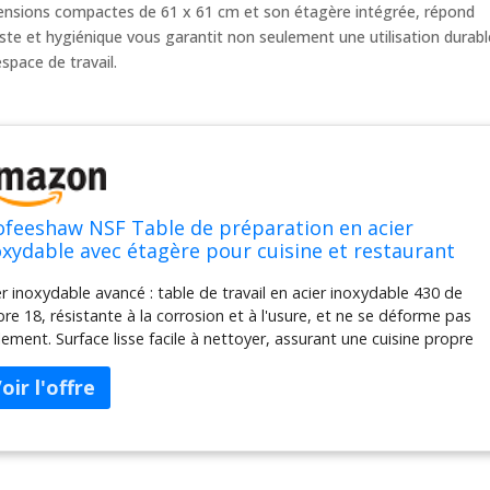
ensions compactes de 61 x 61 cm et son étagère intégrée, répond
te et hygiénique vous garantit non seulement une utilisation durabl
space de travail.
ofeeshaw NSF Table de préparation en acier
oxydable avec étagère pour cuisine et restaurant
 x 61 cm
er inoxydable avancé : table de travail en acier inoxydable 430 de
ibre 18, résistante à la corrosion et à l'usure, et ne se déforme pas
ilement. Surface lisse facile à nettoyer, assurant une cuisine propre
bien rangée Hauteur réglable : cet établi dispose de 1,2 m qui peut
e tourné pour changer la hauteur pour répondre à vos différents
areils de cuisine. Pieds en acier galvanisé avec pieds en plastique
lables pour plus de stabilité Forte capacité : cette table de
paration de cuisine a une charge de 181,4 kg. Capacité de poids
l'étagère supérieure et 136 kg. Capacité de poids sous l'étagère