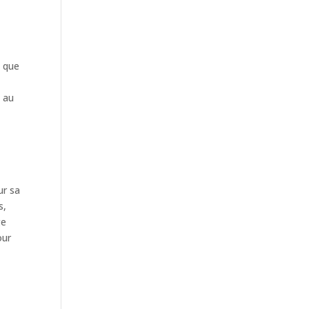
t que
t au
ur sa
s,
ge
our