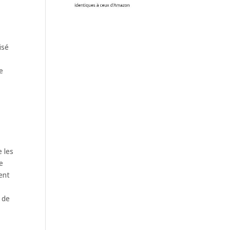
isé
e
 les
e
ent
 de