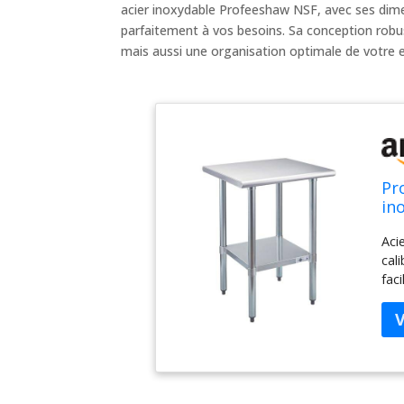
acier inoxydable Profeeshaw NSF, avec ses dim
parfaitement à vos besoins. Sa conception robus
mais aussi une organisation optimale de votre e
Pr
in
61
Aci
cal
fac
et 
êtr
app
rég
pré
de 