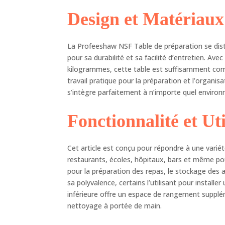
pou
Design et Matériaux
san
faci
bie
La Profeeshaw NSF Table de préparation se dist
bor
Lar
pour sa durabilité et sa facilité d’entretien. A
êtr
kilogrammes, cette table est suffisamment comp
bar
travail pratique pour la préparation et l’organis
qui
s’intègre parfaitement à n’importe quel environ
ave
Fonctionnalité et Uti
Cet article est conçu pour répondre à une varié
restaurants, écoles, hôpitaux, bars et même pou
pour la préparation des repas, le stockage des 
sa polyvalence, certains l’utilisant pour install
inférieure offre un espace de rangement suppléme
nettoyage à portée de main.