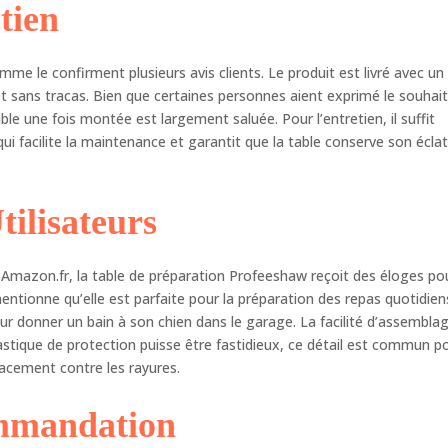
tien
mme le confirment plusieurs avis clients. Le produit est livré avec un
et sans tracas. Bien que certaines personnes aient exprimé le souhai
table une fois montée est largement saluée. Pour l’entretien, il suffit
qui facilite la maintenance et garantit que la table conserve son écla
ilisateurs
 Amazon.fr, la table de préparation Profeeshaw reçoit des éloges po
mentionne qu’elle est parfaite pour la préparation des repas quotidien
our donner un bain à son chien dans le garage. La facilité d’assembla
plastique de protection puisse être fastidieux, ce détail est commun p
cacement contre les rayures.
ommandation