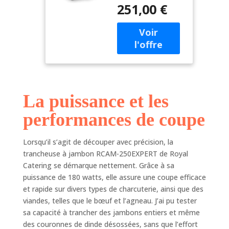
aluminium anodisé
épaisseur de
251,00 €
Voltage 230 V -
coupe 0-12
Puissance de 180
mm, diamètre
W Lame en acier
des lames Ø
spécial - Ø 25 cm
250 mm,
Épaisseur de coupe
affûteur)
0-12 mm - Affûteur
semi-automatique
Dimensions 47 x 57
La puissance et les
x 43 cm
performances de coupe
Lorsqu’il s’agit de découper avec précision, la
trancheuse à jambon RCAM-250EXPERT de Royal
Catering se démarque nettement. Grâce à sa
puissance de 180 watts, elle assure une coupe efficace
et rapide sur divers types de charcuterie, ainsi que des
viandes, telles que le bœuf et l’agneau. J’ai pu tester
sa capacité à trancher des jambons entiers et même
des couronnes de dinde désossées, sans que l’effort