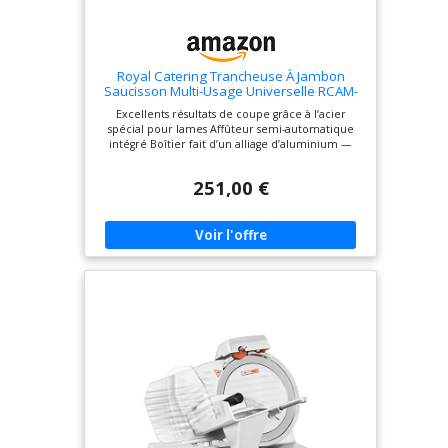
Royal Catering Trancheuse À Jambon
Saucisson Multi-Usage Universelle RCAM-
250PRO (Lame ø 250 mm, Puiss. 180 W,
Excellents résultats de coupe grâce à l’acier
Tranches 0-12 mm, Vitesse 300 tr/min,
spécial pour lames Affûteur semi-automatique
Affûteur Intégré, Boîtier Aluminium Poli
intégré Boîtier fait d’un alliage d’aluminium —
Anodisé)
adapté pour la préparation hygiénique des
aliments Efficacité élevée, grâce à un puissant
251,00 €
moteur de 180 watts Poussoir protégeant les
doigts de l’utilisateur contre la lame