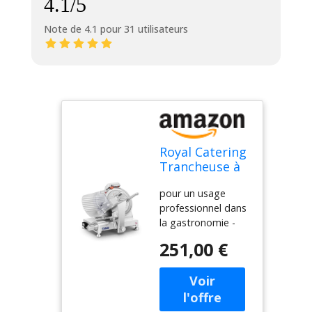
4.1/5
Note de 4.1 pour 31 utilisateurs
Royal Catering
Trancheuse à
Jambon RCAM-
pour un usage
250EXPERT
professionnel dans
(40x48x37cm,
la gastronomie -
180W,
aluminium anodisé
épaisseur de
251,00 €
Voltage 230 V -
coupe 0-12
Puissance de 180
mm, diamètre
W Lame en acier
des lames Ø
spécial - Ø 25 cm
250 mm,
Épaisseur de coupe