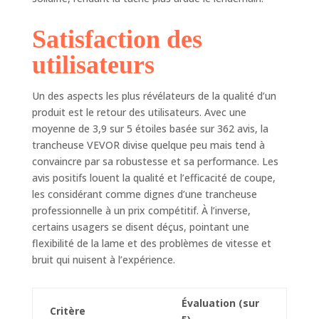
matériaux de
qualité alimentaire.
Satisfaction des
Le plateau en acier
inoxydable peut
utilisateurs
être facilement
nettoyé avec un
chiffon après le
Un des aspects les plus révélateurs de la qualité d’un
tranchage, et les
produit est le retour des utilisateurs. Avec une
lames, le support
moyenne de 3,9 sur 5 étoiles basée sur 362 avis, la
alimentaire et le
trancheuse VEVOR divise quelque peu mais tend à
poussoir
convaincre par sa robustesse et sa performance. Les
alimentaire sont
avis positifs louent la qualité et l’efficacité de coupe,
amovibles,
les considérant comme dignes d’une trancheuse
garantissant un
professionnelle à un prix compétitif. À l’inverse,
nettoyage et une
hygiène en
certains usagers se disent déçus, pointant une
profondeur pour
flexibilité de la lame et des problèmes de vitesse et
vos tâches de
bruit qui nuisent à l’expérience.
tranchage
ultérieures. Stabilité
et sécurité : notre
Évaluation (sur
Critère
trancheuse à