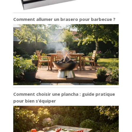
simple. Son encombrement réduit lui permet de
s'intégrer facilement sur les plans de travail sans
occuper d'espace précieux, alliant ainsi une
durabilité de qualité professionnelle à une
commodité au quotidien.
Comment allumer un brasero pour barbecue ?
Comment choisir une plancha : guide pratique
pour bien s’équiper