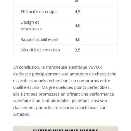
5)
viande surgelée
comprend un
Efficacité de coupe
4,5
poussoir surélevé
Design et
avec des pointes
4,0
robustesse
saillantes et des
pieds
Rapport qualité-prix
4,0
antidérapants,
assurant un
Sécurité et entretien
3,5
tranchage de
viande stable et
lisse. Le poussoir
En conclusion, la trancheuse électrique VEVOR
alimentaire
s’adresse principalement aux amateurs de charcuterie
protège
et professionnels recherchant un compromis entre
efficacement votre
qualité et prix. Malgré quelques points perfectibles,
sécurité pendant le
elle tient ses promesses en offrant une performance
travail.
satisfaite à un tarif abordable, justifiant ainsi son
classement parmi les meilleures trancheuses sur
Amazon.