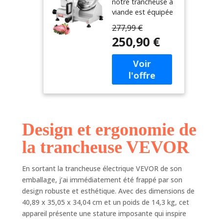
notre trancheuse à
200 W
viande est équipée
Trancheuse à
d'une lame
Jambon Lame
277,99 €
améliorée en acier
203 mm 350-
250,90 €
au carbone 45# de
400 tr/min
203 mm de large.
Trancheuse
Gardez la lame
Charcuterie en
affûtée grâce à la
Acier
pierre à aiguiser
Inoxydable et
intégrée,
Alu pour
manipulant sans
Couper en
effort une variété
Tranches
Design et ergonomie de
de textures
Viande
alimentaires, telles
Fromage
la trancheuse VEVOR
que la viande
Légumes
congelée, le
Fruits
fromage, la viande
En sortant la trancheuse électrique VEVOR de son
crue, la viande
emballage, j’ai immédiatement été frappé par son
cuite, le jambon et
design robuste et esthétique. Avec des dimensions de
le pain. Tranchage
40,89 x 35,05 x 34,04 cm et un poids de 14,3 kg, cet
rapide : alimentée
appareil présente une stature imposante qui inspire
par un moteur de