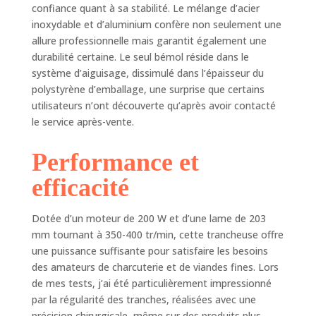
confiance quant à sa stabilité. Le mélange d’acier
200 W fonctionnant
inoxydable et d’aluminium confère non seulement une
à 350-400 tr/min,
allure professionnelle mais garantit également une
couplé à des lames
tranchantes, notre
durabilité certaine. Le seul bémol réside dans le
trancheuse
système d’aiguisage, dissimulé dans l’épaisseur du
électrique vous
polystyrène d’emballage, une surprise que certains
permet de trancher
utilisateurs n’ont découverte qu’après avoir contacté
rapidement une
le service après-vente.
variété
d'ingrédients,
Performance et
améliorant
considérablement
efficacité
votre efficacité de
travail. Épaisseur
Dotée d’un moteur de 200 W et d’une lame de 203
réglable : la
trancheuse à
mm tournant à 350-400 tr/min, cette trancheuse offre
charcuterie dispose
une puissance suffisante pour satisfaire les besoins
d'un bouton de
des amateurs de charcuterie et de viandes fines. Lors
réglage de
de mes tests, j’ai été particulièrement impressionné
l'épaisseur avec
par la régularité des tranches, réalisées avec une
une plage de 0 à 12
précision chirurgicale, même sur des produits plus