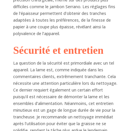
mm/0 à 0,47
difficiles comme le jambon Serrano. Les réglages fins
pouce. Vous
de l’épaisseur permettent d’obtenir des tranches
pouvez facilement
adaptées à toutes les préférences, de la finesse de
personnaliser
papier à une coupe plus épaisse, révélant ainsi la
l'épaisseur pour
polyvalence de l’appareil.
répondre à vos
besoins de
préparation, parfait
Sécurité et entretien
pour préparer des
hamburgers, des
La question de la sécurité est primordiale avec un tel
sandwichs, de la
appareil. La lame est, comme indiquée dans les
charcuterie, des
commentaires clients, extrêmement tranchante. Cela
plateaux de fruits
et bien plus encore.
nécessite une attention particulière lors du nettoyage.
Facile à nettoyer :
Ce dernier requiert également un certain effort
toutes les pièces
puisqu’il est nécessaire de démonter la lame et les
de la trancheuse à
ensembles d’alimentation. Néanmoins, cet entretien
viande électrique
minutieux est un gage de longue durée de vie pour la
en contact avec les
trancheuse. Je recommande un nettoyage immédiat
aliments sont
après l’utilisation pour éviter que la graisse ne se
constituées de
solidifie, rendant la tâche plus ardue le lendemain.