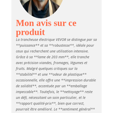
couplé à des lames
tranchantes, notre
trancheuse
électrique vous
Mon avis sur ce
permet de trancher
produit
rapidement une
variété
La trancheuse électrique VEVOR se distingue par sa
d'ingrédients,
**puissance** et sa **robustesse**, idéale pour
améliorant
ceux qui recherchent une utilisation intensive.
considérablement
votre efficacité de
Grâce à sa **lame de 203 mm**, elle tranche
travail. Épaisseur
avec précision viandes, fromages, légumes et
réglable : la
fruits. Malgré quelques critiques sur la
trancheuse à
**stabilité** et une **odeur de plastique**
charcuterie dispose
occasionnelle, elle offre une **impression durable
d'un bouton de
de solidité**, accentuée par un **emballage
réglage de
impeccable**. Toutefois, le **nettoyage** reste
l'épaisseur avec
un défi, nécessitant un soin particulier, et le
une plage de 0 à 12
**rapport qualité-prix**, bien que correct,
mm/0 à 0,47
pourrait être amélioré. Le **sentiment général**
pouce. Vous